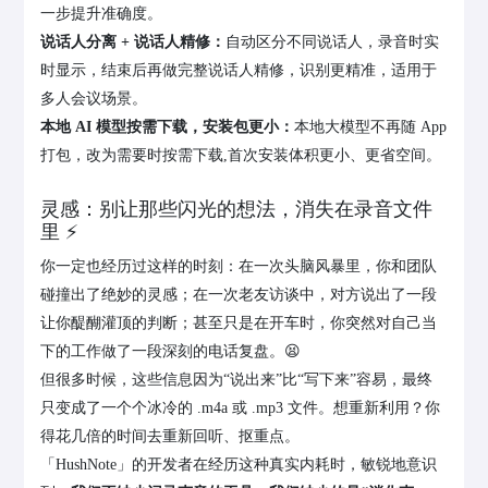
一步提升准确度。
说话人分离 + 说话人精修：
自动区分不同说话人，录音时实
时显示，结束后再做完整说话人精修，识别更精准，适用于
多人会议场景。
本地 AI 模型按需下载，安装包更小：
本地大模型不再随 App
打包，改为需要时按需下载,首次安装体积更小、更省空间。
灵感：别让那些闪光的想法，消失在录音文件
里 ⚡️
你一定也经历过这样的时刻：在一次头脑风暴里，你和团队
碰撞出了绝妙的灵感；在一次老友访谈中，对方说出了一段
让你醍醐灌顶的判断；甚至只是在开车时，你突然对自己当
下的工作做了一段深刻的电话复盘。😫
但很多时候，这些信息因为“说出来”比“写下来”容易，最终
只变成了一个个冰冷的 .m4a 或 .mp3 文件。想重新利用？你
得花几倍的时间去重新回听、抠重点。
「HushNote」的开发者在经历这种真实内耗时，敏锐地意识