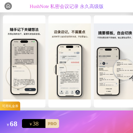
HushNote 私密会议记录 永久高级版
编辑心选
精选测评
可用礼金券
68
38
￥
￥