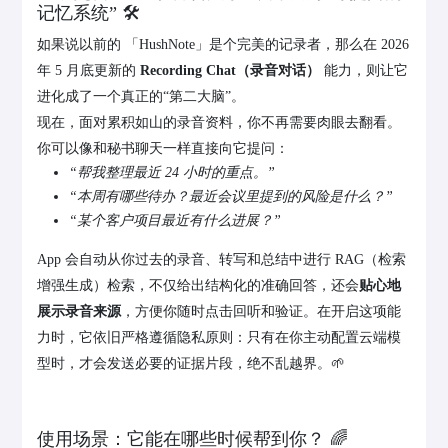
记忆系统” 🛠️
如果说以前的 「HushNote」是个完美的记录者，那么在 2026
年 5 月底更新的
Recording Chat（录音对话）
能力，则让它
进化成了一个真正的“第二大脑”。
现在，面对累积如山的录音资料，你不再需要肉眼去翻看。
你可以像和秘书聊天一样直接向它提问：
“帮我整理最近 24 小时的重点。”
“本周有哪些待办？最近会议里提到的风险是什么？”
“某个客户项目最近有什么进展？”
App 会自动从你过去的录音、转写和总结中进行 RAG（检索
增强生成）检索，不仅给出结构化的准确回答，还会
贴心地
展示录音来源
，方便你随时点击回听和验证。在开启这项能
力时，它依旧严格遵循隐私原则：只有在你主动配置云端模
型时，才会发送必要的证据片段，绝不乱越界。🌱
使用场景：它能在哪些时候帮到你？ 🌈