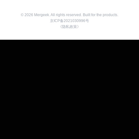
©
2026
Mergeek. All rights reserved. Built for the products.
京ICP备2021030996号
《隐私政策》