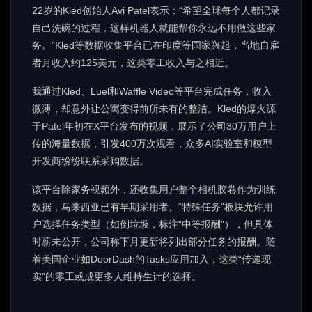
22岁的Kled创始人Avi Patel表示：“希望全球每个人都记录
自己洗碗的过程，这样机器人就能帮你永远不用做这些家
务。”Kled等数据收集平台已在印度等国家兴起，当地自雇
者月收入约125美元，这类零工收入与之相近。
我通过Kled、Luel和Waffle Video等平台完成任务，收入
微薄，却意外让公寓变得前所未有的整洁。Kled的爆火源
于Patel年初在X平台发布的视频，展示了公司30万用户上
传的海量数据，引发400万次观看，众多AI实验室和模型
开发商纷纷联系采购数据。
该平台除家务视频外，还收集用户整个相机胶卷作为训练
数据，马来西亚已有早期采用者。“特殊任务”板块允许用
户选择任务类型（如倒垃圾，标注“中等报酬”），但具体
时薪未公开，公司称下月更新将列出部分任务的报酬。随
着美国企业如DoorDash的Tasks应用加入，这类“传递现
实”的零工或成更多人维持生计的选择。