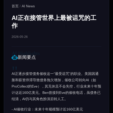
首页
/
AI News
AI正在接管世界上最被诅咒的工
作
2026-05-26
新闻要点
AI正逐步接管债务催收这一“最受诅咒”的职业。美国因通
胀和薪资停滞导致债务拖欠增加，催收公司转向AI（如
ProCollect的Eve），其无休且不会失控，行业未来十年预
计达近160亿美元。Ben曾接到Eve的催收电话，虽债务已
结清，AI仍与其角色扮演后转人工。
- AI催收行业：未来十年规模预计近160亿美元