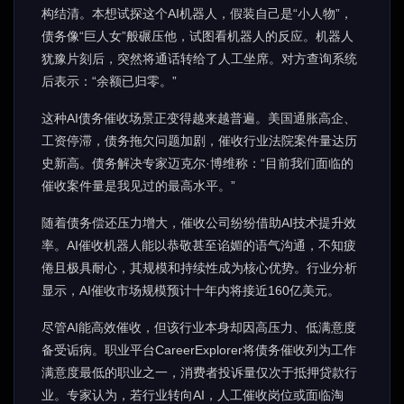
构结清。本想试探这个AI机器人，假装自己是“小人物”，
债务像“巨人女”般碾压他，试图看机器人的反应。机器人
犹豫片刻后，突然将通话转给了人工坐席。对方查询系统
后表示：“余额已归零。”
这种AI债务催收场景正变得越来越普遍。美国通胀高企、
工资停滞，债务拖欠问题加剧，催收行业法院案件量达历
史新高。债务解决专家迈克尔·博维称：“目前我们面临的
催收案件量是我见过的最高水平。”
随着债务偿还压力增大，催收公司纷纷借助AI技术提升效
率。AI催收机器人能以恭敬甚至谄媚的语气沟通，不知疲
倦且极具耐心，其规模和持续性成为核心优势。行业分析
显示，AI催收市场规模预计十年内将接近160亿美元。
尽管AI能高效催收，但该行业本身却因高压力、低满意度
备受诟病。职业平台CareerExplorer将债务催收列为工作
满意度最低的职业之一，消费者投诉量仅次于抵押贷款行
业。专家认为，若行业转向AI，人工催收岗位或面临淘