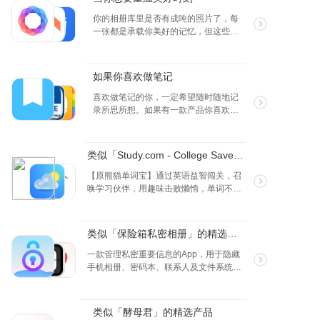
APP 来给我们形象的解释这些，希望大
家都会喜欢。
你的相册库里是否有成吨的照片了，每
一张都是承载你美好的记忆，但这些生
活中有无数值得回味的瞬间，却很容易
因为杂乱无序的相册而被埋没。不如从
今天开始整理一下照片，找寻记忆中的
如果你喜欢做笔记
美好！
喜欢做笔记的你，一定希望随时随地记
录所思所想。如果有一款产品你喜欢，
请点赞，如果你有更好的， 也请推荐
哟！
类似「Study.com - College Saver」的精选产品
【原熊猫单词宝】通过英语益智闯关，召
唤学习伙伴，用趣味击败懒惰，单词不再
记错；在轻松愉悦中提高英语水平，专治
记不住和坚持不下去。在这里记单词，遇
见更好的你自己。
类似「保险箱私密相册」的精选产品
一款管理私密重要信息的App，用于隐藏
手机相册、密码本、联系人及文件系统，
提供双层加密空间。应用程序安全可靠，
所有数据存储在手机本地独立空间，无需
联网，确保数据安全。
类似「酵母君」的精选产品