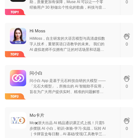
助，质量更加有保障，Muse AI 可以让一个零
0
经验用户 30 秒做出个性化的歌曲，科技与音乐
艺术的结合，让创意更加容易实现！
Hi Moss
HiMoss，自主研发的大语言模型与高清虚拟数
字人技术，重塑英语口语教学的未来。 我们的
0
AI 虚拟老师不仅拥有广泛的对话场景和话题
库，更重要的是，它们源自我们独创的语言处
理技术。这一突破性创新确保了与真人教练无
异的专业互动质量，提供了前所未有的真实感
和个性化反馈。 选择 HiMoss，您将体验到真
问小白
正意义上的个性化、沉浸式英语口语学习旅
问小白 App 是基于元石科技自研的大模型 ——
程，享受到市场上无法比拟的独特英语学习体
「元石大模型」，所推出的 AI 智能助手应用，
0
验。
旨在为广大用户提供实时、精准的问题解答和
内容推荐服务。无论您在学习、工作、生活中
遇到任何疑问或难题，都可随时向“小白”发起求
助，我们承诺以最简洁明了的方式，帮助您找
到问题的答案，助力您的成长与进步，支持苹
Mo卡片
果安卓和网站。问小白，替你搜索，陪伴生
Mo✖️浙大出品 AI 精品通识课正式上线！只需5
活，发现大千世界。
步摆脱 AI 小白，初识-体验-学习-实战，玩转 AI
0
｜卡牌盲盒每日翻，AI 基础/变现/工具教学三连