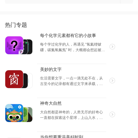
击！早八地铁刷几张，下班变身赛博达人｜换
脸不用等整容，海报秒变设计师！内置 n+AI 魔
法镜，今日穿搭/壁纸/表情包三分钟搞定｜
DeepSeek 登顶Top 1？GPT-5 偷跑？吃瓜特工
队每日放送科技圈甄嬛传｜AI 绘画争霸赛，万
热门专题
元奖金池，菜鸟逆袭区，参赛即送现金红包！
每个化学元素都有它的小故事
每个学过化学的人，再遇见 “氢氦锂铍
硼，碳氮氧氟氖” 时，大概都会想起被化
学元素支配的恐惧，那些应该是英文字
母，却摇身变成了化学元素的符号，当
初可没少让人头疼。今天这些产品就能
美妙的文字
帮助你学好化学。
生活需要文字，一点一滴无处不在，从
古至今的记录都有通过文字来承载，现
代社会也将各种佳句数字化，诗词歌
赋，日记笔记，各种各样，文字图片音
频视频，不断的丰富着我们这个世界。
神奇大自然
大自然都是神奇的，人类无尽的好奇心
一直都在探索这个星球，上山入水，上
天落地，从植物到动物，各种自然现
象，都能给我们带来不同的感觉，永远
都是那么的新鲜，所以有很多这样的
当你想要重温美好时刻