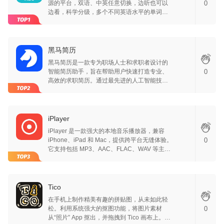
源的平台，双语、中英任意切换，边听也可以
0
边看，科学分级，多个不同英语水平的单词分
布，让英语阅读更简单，名著与畅销书籍并
存，名师课程，为英语学习者提供了全方位、
高效能的英语阅读学习平台。
黑马简历
黑马简历是一款专为职场人士和求职者设计的
智能简历助手，旨在帮助用户快速打造专业、
0
高效的求职简历。通过最先进的人工智能技
术，我们提供一站式的简历制作与职位申请解
决方案，让求职变得更简单、更高效。 主要功
能： 1. 智能生成简历信息 输入个人基本信息和
职业经历，黑马简历将自动为您生成结构完
iPlayer
整、内容丰富的简历。智能分析您的专业技能
iPlayer 是一款强大的本地音乐播放器，兼容
和经验，高效生成符合职业发展需求的简历内
iPhone、iPad 和 Mac，提供跨平台无缝体验。
0
容。 2. 海量优质简历模板 提供多种风格和格式
它支持包括 MP3、AAC、FLAC、WAV 等主流
的简历模板，涵盖各行各业，满足不同的求职
格式，以及 AIFF、APE、DSD 等无损音频，满
需求。用户可以根据个人喜好和应聘岗位的特
足高品质聆听需求。用户可通过 WiFi 传输、本
点，选择最合适的模板，快速构建专业形象。
地文件导入或视频音频提取轻松添加音乐，并
3. 智能优化简历 根据行业趋势和招聘需求，智
享受智能管理功能，如自动分类（专辑、艺
Tico
能推荐简历内容的优化建议，帮助用户突出关
人、文件夹）、自定义播放列表和元数据编辑
键技能和成就，提高简历的竞争力。 4. 智能匹
在手机上制作精美有趣的拼贴图，从未如此轻
（封面、标题等）。iPlayer 以简洁高效的设
配岗位 结合用户的专业背景和职业目标，智能
松。利用系统强大的抠图功能，将图片素材
0
计，帮助用户整理音乐库，提升播放体验，是
匹配适合的职位。通过深度学习算法分析职位
从“照片” App 抠出，并拖拽到 Tico 画布上。配
音乐爱好者的理想选择。