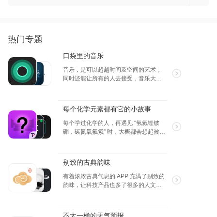
要求与用户简历的匹配度，推荐最有可能成功
上你的创意和脑洞，独树一帜的图片快速呈
的求职机会。 5. 智能1v1聊天面试 模拟真实面
现。
试场景，通过1对1的智能聊天形式进行面试练
习。系统根据用户的简历和申请岗位，提出针
对性的面试问题，帮助用户提升面试技巧和自
热门专题
信心。 【自动订阅服务说明】 1.订阅服务分别
为： 轻奢会员，￥98/季度; 畅享包月，￥68/
口袋里的音乐
月; 2.付款：用户确认购买并付款后计入iTunes
音乐，是可以超越时间及空间的艺术，
账户 3.自动续费：Apple iTunes账户会在前24
同时还能让所有的人去接受，音乐大师
小时内扣费，扣费成功后订阅周期顺延一个订
和小小婴儿都会对音乐做出不同的反
阅周期 4.关闭服务：您可以在苹果手机“设置”--
应，这里的 APP 都是与音乐息息相关
>进入iTunesStore与App Store”-->点
的。
击“ApplelD”选择“查看 ApplelD”，进入“账户设
每个化学元素都有它的小故事
置”页面，点击“订阅”，管理自动订阅服务，如
需取消每个，周期定时器结束前24小时关 闭即
每个学过化学的人，再遇见 “氢氦锂铍
可，停止前24小时内则不再扣费 5.服务协议：
硼，碳氮氧氟氖” 时，大概都会想起被化
https://zenapps.cn/pages/heima/ipaProtocol
学元素支配的恐惧，那些应该是英文字
6.隐私协议：
母，却摇身变成了化学元素的符号，当
https://zenapps.cn/pages/heima/privacyios
初可没少让人头疼。今天这些产品就能
别致的古典韵味
帮助你学好化学。
有着浓浓古典气息的 APP 充满了别致的
韵味，让科技产品也多了很多的人文情
怀。使用一款清雅脱俗的古典韵味的
APP，让你的手机从内而外美不胜收。
不太一样的天气预报