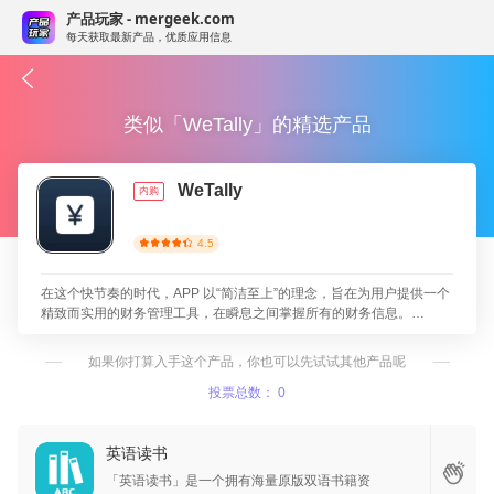
产品玩家 - mergeek.com
每天获取最新产品，优质应用信息
类似「WeTally」的精选产品
WeTally
内购
4.5
在这个快节奏的时代，APP 以“简洁至上”的理念，旨在为用户提供一个
精致而实用的财务管理工具，在瞬息之间掌握所有的财务信息。
WeTally 不仅让记账变得轻松愉快，还能为您带来舒缓的使用体验，助
您轻松成就每一笔记账。清晰的功能布局让您能够快速找到所需的选
如果你打算入手这个产品，你也可以先试试其他产品呢
项。无论是记录开支、查看收入，还是进行财务分析，一切操作都可以
在几秒钟内完成。WeTally 目标是让您将更多精力集中在生活的其他方
投票总数： 0
面，而不是繁琐的记账事务上。此外，APP 使用体验也是经过精心设
计的。应用的流畅性和舒适感使得每一次记账都成为一种愉悦的享受。
英语读书
WeTally 希望您在记账的过程中，能够感受到轻松与自在，仿佛在与一
位得力的助手交流，随时获得支持与帮助。
「英语读书」是一个拥有海量原版双语书籍资