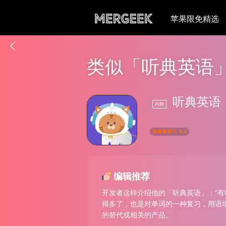
苹果限免精选
类似「听典英语
听典英语
内购
4.3
编辑推荐
开发者这样介绍他的「听典英语」：“有
得多了，也是对单词的一种复习，用语境
的替代或相关的产品。