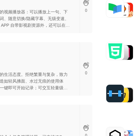
0
的视频播放器：可以播放上一句、下
词、随意切换/隐藏字幕、无级变速、
APP 自带影视剧资源外，还可以在
ED 演讲、直连百度网盘、支持所有格式视
0
的生活态度。拒绝繁重与复杂，致力
造如轻风拂面、水过无痕的使用体
一键即可开始记录；可交互轻量级卡
全部；支持文字、手绘、拍照、录
需求。无论是生活琐事、工作杂项、
亲子日常，轻备忘随时准备捕获您的
轻松愉快。
0