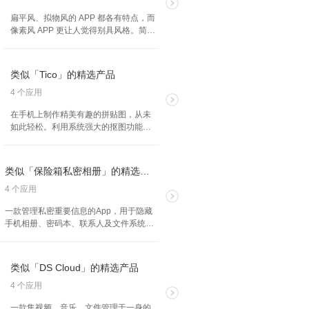
扁平风、拟物风的 APP 都各有特点，而
像素风 APP 更让人觉得别具风格。简单
几个色块却如此传神，你可以好好收藏
几个 APP，为你的手机增加一点趣味。
类似「Tico」的精选产品
4 个应用
在手机上制作精美有趣的拼贴图，从未
如此轻松。利用系统强大的抠图功能，
将图片素材从“照片” App 抠出，并拖拽
到 Tico 画布上。配上你的创意和脑洞，
独树一帜的图片快速呈现。
类似「保险箱私密相册」的精选产品
4 个应用
一款管理私密重要信息的App，用于隐藏
手机相册、密码本、联系人及文件系统，
提供双层加密空间。应用程序安全可靠，
所有数据存储在手机本地独立空间，无需
联网，确保数据安全。
类似「DS Cloud」的精选产品
4 个应用
一款集视频、音乐、文件管理于一身的