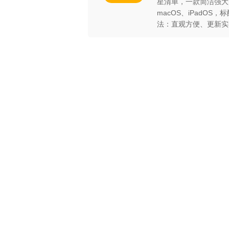
星清单，一款简洁强大
macOS、iPadOS，标配数据
法：直观方便、更新实时、任务不
持单日、重复多日、重
式； ·联动专注计时器：与任务紧密结合，提升效率，训练专
注力！ App Store 搜索“要事先行”、“星清单”、“StarList”下
载，享14+2*7天全