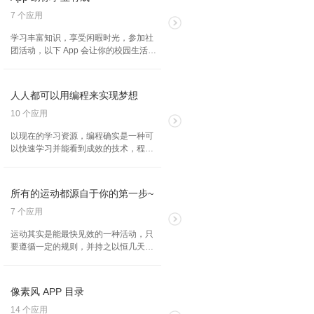
7 个应用
学习丰富知识，享受闲暇时光，参加社
团活动，以下 App 会让你的校园生活更
轻松。 试试这些 App 在视频课堂上弄懂
困扰你许久的数学难题，学习演奏一种
新乐器，或是一窥 IT 技术的前沿趋势。
人人都可以用编程来实现梦想
无论身在何处，你的 iPhone 和 iPad 都
能帮你实现。
10 个应用
以现在的学习资源，编程确实是一种可
以快速学习并能看到成效的技术，程序
其实是十分的有趣，使用编程来将自己
的想法交给机器并实现，成就感都是满
满的，通过下面的这些 APP 快速提升自
所有的运动都源自于你的第一步~
己的编程技能吧！
7 个应用
运动其实是能最快见效的一种活动，只
要遵循一定的规则，并持之以恒几天，
效果可以说是立竿见影的，跑步，瑜
伽，器械运动，不管是哪一种，选择合
适自己的才是最好的。
像素风 APP 目录
14 个应用