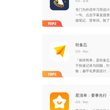
iOS
安卓
专门为外语学习而设计
一句、点击字幕直接查
做笔记、背单词。除了 
APP 内观看全部 T
频。
轻备忘
iOS
Mac
「保持简单」是轻备忘
于快速记录与回顾，打
验；扁平化界面设计，
片，指尖轻划即可浏览
音、录像，覆盖全场景
旅行速记、灵感闪现、
记忆，让您的生活更加
星清单：要事先行
iOS
Mac