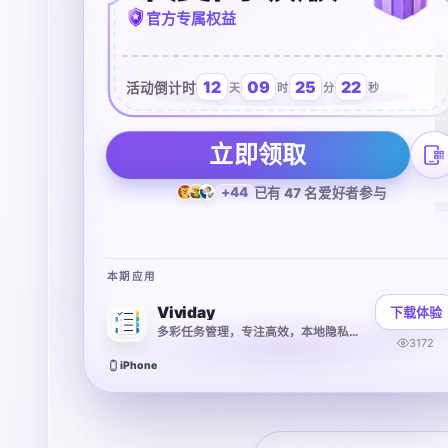
官方专属权益
12
09
25
22
活动倒计时
天
时
分
秒
立即领取
+44
已有 47 名爱好者参与
本期应用
Vividay
下载体验
多彩任务管理，专注高效，本地隐私保障
3172
iPhone