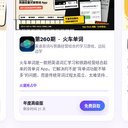
第260期
·
火车单词
英语背词与铁路经营结合的学习游戏，边玩
边学
火车单词是一款把英语词汇学习和铁路经营结合起
来的背单词 App。它解决的不是“背单词功能不够
多”的问题，而是传统背词过程太孤立、太难坚持
的问题。在 App 里，用户选择词库后，会通过看
火速抢占中
词择意、拼写和复习来完成不同学习任务；这些任
务会对应列车运营、经停复习、车站建设等游戏反
馈。用户能更直观地感受到：今天不是只完成了几
年度高级版
免费获取
个单词数字，而是在推进自己的铁路世界。
剩余时间 21 天