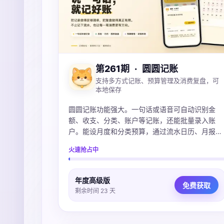
第261期
·
圆圆记账
支持多方式记账、预算管理及消费复盘，可
本地保存
圆圆记账功能强大。一句话或语音可自动识别金
额、收支、分类、账户等记账，还能批量录入账
户。能设月度和分类预算，通过流水日历、月报、
图表看清钱花在哪。账本本地保存可iCloud同步，
火速抢占中
不上传服务器，支持导入多种账单，微信支付宝
Excel都支持。
年度高级版
免费获取
剩余时间 23 天