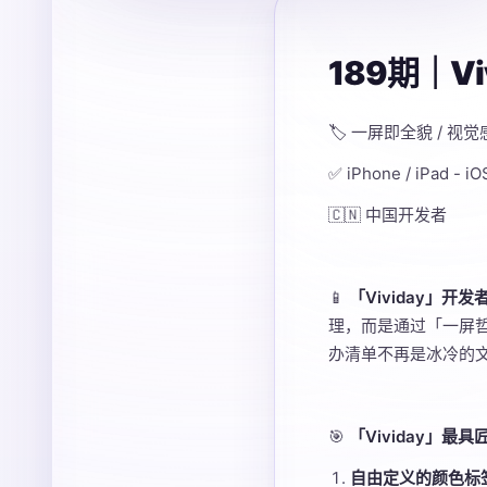
189期｜V
🏷️ 一屏即全貌 / 视
✅ iPhone / iPad - 
🇨🇳 中国开发者
📱
「Vividay」开发
理，而是通过「一屏哲
办清单不再是冰冷的
🎯
「Vividay」
自由定义的颜色标