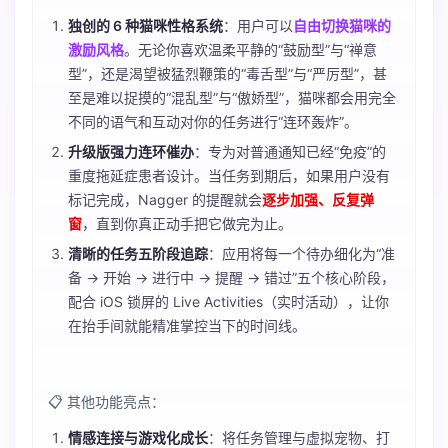
独创的 6 种猫咪性格系统
：用户可以
自由切换猫咪的
激励风格
。无论你喜欢温柔平静的“鼓励型”与“禅意
型”，还是渴望被猛烈鞭策的“毒舌型”与“严厉型”，甚
至是难以捉摸的“混乱型”与“傲娇型”，猫咪都会用完全
不同的语气和互动对你的任务进行“连环轰炸”。
升级版强力连环催办
：专为对普通通知已经“免疫”的
重度拖延症患者设计。当任务到期后，如果用户没有
标记完成，Nagger 的提醒就会
逐步加强、反复弹
窗
，直到你真正动手把它做完为止。
清晰的任务五阶段追踪
：应用将每一个待办细化为“准
备 → 开始 → 进行中 → 提醒 → 错过”五个核心阶段，
配合 iOS 锁屏的 Live Activities（实时活动），让你
在抬手间就能精准掌控当下的时间线。
📋 其他功能亮点：
情感连接与游戏化成长
：将任务管理与虚拟宠物、打