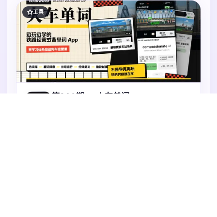
工具
第260期
·
火车单词
英语背词与铁路经营结合的学习游戏，边玩边学
火车单词是一款把英语词汇学习和铁路经营结合起来的
背单词 App。它解决的不是“背单词功能不够多”的问
题，而是传统背词过程太孤立、太难坚持的问题。在
App 里，用户选择词库后，会通过看词择意、拼写和复
火速抢占中
习来完成不同学习任务；这些任务会对应列车运营、经
停复习、车站建设等游戏反馈。用户能更直观地感受
到：今天不是只完成了几个单词数字，而是在推进自己
年度高级版
的铁路世界。
免费获取
剩余时间 20 天