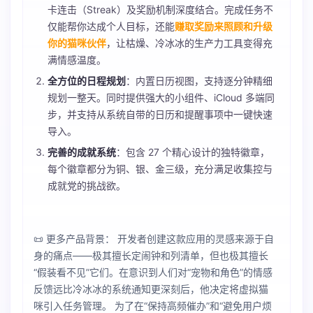
卡连击（Streak）及奖励机制深度结合。完成任务不
仅能帮你达成个人目标，还能
赚取奖励来照顾和升级
你的猫咪伙伴
，让枯燥、冷冰冰的生产力工具变得充
满情感温度。
全方位的日程规划
：内置日历视图，支持逐分钟精细
规划一整天。同时提供强大的小组件、iCloud 多端同
步，并支持从系统自带的日历和提醒事项中一键快速
导入。
完善的成就系统
：包含 27 个精心设计的独特徽章，
每个徽章都分为铜、银、金三级，充分满足收集控与
成就党的挑战欲。
📜 更多产品背景： 开发者创建这款应用的灵感来源于自
身的痛点——极其擅长定闹钟和列清单，但也极其擅长
“假装看不见”它们。在意识到人们对“宠物和角色”的情感
反馈远比冷冰冰的系统通知更深刻后，他决定将虚拟猫
咪引入任务管理。 为了在“保持高频催办”和“避免用户烦