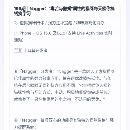
199期｜Nagger：“毒舌与傲娇”属性的猫咪每天催你搞
钱搞学习
🏷️ 虚拟猫咪陪伴 / 强力连环提醒 / 趣味游戏化待办
✅ iPhone - iOS 15.0 及以上 (支持 Live Activities 实时
活动)
🇹🇷 土耳其开发者
📱「Nagger」开发者：“Nagger 是一款融入了虚拟猫咪
陪伴属性的强力效率应用，旨在帮你改掉拖延症。与传
统在后台默默无闻的待办应用不同，它会根据你选择的
猫咪性格与互动方式，主动、积极地督促你完成任务。
就像养了一只性格倔强的小宠物，不达目的罢休。”
🎯「Nagger」最具匠心的功能是其独特的猫咪性格与强
力提醒系统：