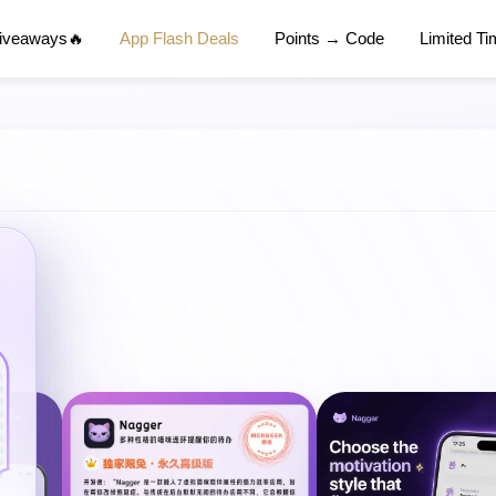
Giveaways🔥
App Flash Deals
Points → Code
Limited T