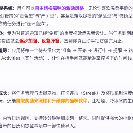
性格系统
：用户可以
自由切换猫咪的激励风格
。无论你喜欢温柔平静的“
烈鞭策的“毒舌型”与“严厉型”，甚至是难以捉摸的“混乱型”与“傲娇
你的任务进行“连环轰炸”。
办
：专为对普通通知已经“免疫”的重度拖延症患者设计。当任务到期
 的提醒就会
逐步加强、反复弹窗
，直到你真正动手把它做完为止。
追踪
：应用将每一个待办细化为“准备 → 开始 → 进行中 → 提醒 →
Live Activities（实时活动），让你在抬手间就能精准掌控当下的时间线
成长
：将任务管理与虚拟宠物、打卡连击（Streak）及奖励机制深
标，还能
赚取奖励来照顾和升级你的猫咪伙伴
，让枯燥、冷冰冰的生
：内置日历视图，支持逐分钟精细规划一整天。同时提供强大的小组件、i
自带的日历和提醒事项中一键快速导入。