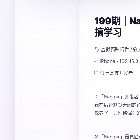
199期｜
搞学习
🏷️ 虚拟猫咪陪伴 /
✅ iPhone - iOS 15
🇹🇷 土耳其开发者
📱「Nagger」开
统在后台默默无闻的
像养了一只性格倔强的
🎯「Nagger」