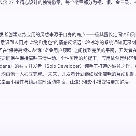
包含 27 个精心设计的独特徽章，每个徽章都分为铜、银、金三级，
 开发者创建这款应用的灵感来源于自身的痛点——极其擅长定闹钟和
在意识到人们对“宠物和角色”的情感反馈远比冷冰冰的系统通知更深
了在“保持高频催办”和“避免用户烦躁”之间找到完美的平衡，开发者
还要确保在保持猫咪表情生动、个性鲜明的前提下，应用依然足够轻量
ana）的独立开发者（Solo Developer）纯手工打造的诚意之
，均由他一人独立完成。 未来，开发者计划继续深化猫咪的互动机制
化桌面小组件与锁屏实时活动体验，让这只催办小猫变得更加鲜活。