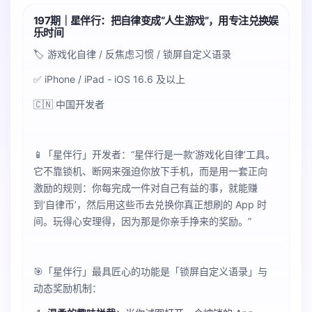
197期｜星伴行：把自律变成“人生游戏”，用专注兑换娱
乐时间
🏷️ 游戏化自律 / 反焦虑习惯 / 锁屏自定义语录
✅ iPhone / iPad - iOS 16.6 及以上
🇨🇳 中国开发者
📱「星伴行」开发者：“星伴行是一款‘游戏化自律’工具。
它不靠锁机、断网来强迫你放下手机，而是用一套正向
激励的规则：你每完成一件对自己有益的事，就能赚
到‘自律币’，然后用这些币去兑换你真正想刷的 App 时
间。玩得心安理得，因为那是你亲手挣来的奖励。”
🎯「星伴行」最具匠心的功能是「锁屏自定义语录」与
动态奖励机制：