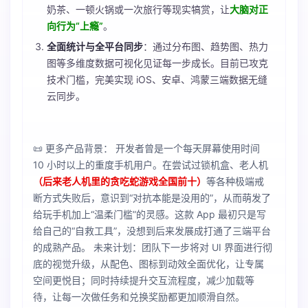
奶茶、一顿火锅或一次旅行等现实犒赏，让
大脑对正
向行为“上瘾”
。
全面统计与全平台同步
：通过分布图、趋势图、热力
图等多维度数据可视化见证每一步成长。目前已攻克
技术门槛，完美实现 iOS、安卓、鸿蒙三端数据无缝
云同步。
📜 更多产品背景： 开发者曾是一个每天屏幕使用时间
10 小时以上的重度手机用户。在尝试过锁机盒、老人机
（后来老人机里的贪吃蛇游戏全国前十）
等各种极端戒
断方式失败后，意识到“对抗本能是没用的”，从而萌发了
给玩手机加上“温柔门槛”的灵感。这款 App 最初只是写
给自己的“自救工具”，没想到后来发展成打通了三端平台
的成熟产品。 未来计划：团队下一步将对 UI 界面进行彻
底的视觉升级，从配色、图标到动效全面优化，让专属
空间更悦目；同时持续提升交互流程度，减少加载等
待，让每一次做任务和兑换奖励都更加顺滑自然。