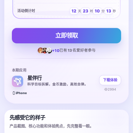
12
23
10
13
活动倒计时
天
时
分
秒
立即领取
+10
已有 13 名爱好者参与
本期应用
星伴行
下载体验
科学目标拆解，金币激励，高效自律。
2994
iPhone
先感受它的样子
产品截图、核心功能和体验亮点，先完整看一眼。