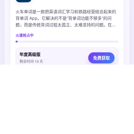
火车单词是一款把英语词汇学习和铁路经营结合起来的
背单词 App。它解决的不是“背单词功能不够多”的问
题，而是传统背词过程太孤立、太难坚持的问题。在
App 里，用户选择词库后，会通过看词择意、拼写和复
火速抢占中
习来完成不同学习任务；这些任务会对应列车运营、经
停复习、车站建设等游戏反馈。用户能更直观地感受
到：今天不是只完成了几个单词数字，而是在推进自己
年度高级版
的铁路世界。
免费获取
剩余时间 19 天
工具