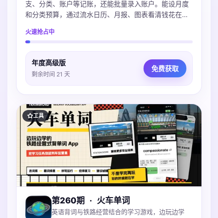
支、分类、账户等记账，还能批量录入账户。能设月度
和分类预算，通过流水日历、月报、图表看清钱花在
哪。账本本地保存可iCloud同步，不上传服务器，支持
火速抢占中
导入多种账单，微信支付宝Excel都支持。
年度高级版
免费获取
剩余时间 21 天
工具
第260期
·
火车单词
英语背词与铁路经营结合的学习游戏，边玩边学