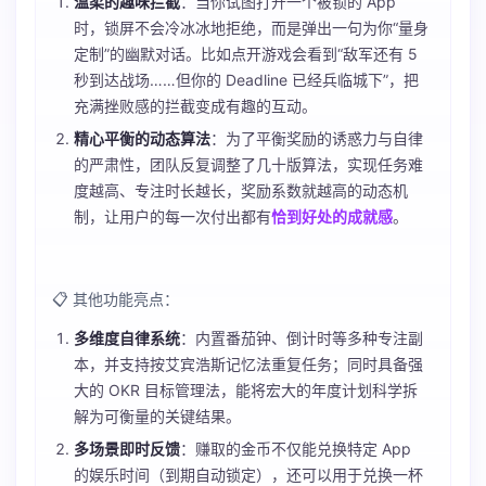
温柔的趣味拦截
：当你试图打开一个被锁的 App
时，锁屏不会冷冰冰地拒绝，而是弹出一句为你“量身
定制”的幽默对话。比如点开游戏会看到“敌军还有 5
秒到达战场……但你的 Deadline 已经兵临城下”，把
充满挫败感的拦截变成有趣的互动。
精心平衡的动态算法
：为了平衡奖励的诱惑力与自律
的严肃性，团队反复调整了几十版算法，实现任务难
度越高、专注时长越长，奖励系数就越高的动态机
制，让用户的每一次付出都有
恰到好处的成就感
。
📋 其他功能亮点：
多维度自律系统
：内置番茄钟、倒计时等多种专注副
本，并支持按艾宾浩斯记忆法重复任务；同时具备强
大的 OKR 目标管理法，能将宏大的年度计划科学拆
解为可衡量的关键结果。
多场景即时反馈
：赚取的金币不仅能兑换特定 App
的娱乐时间（到期自动锁定），还可以用于兑换一杯