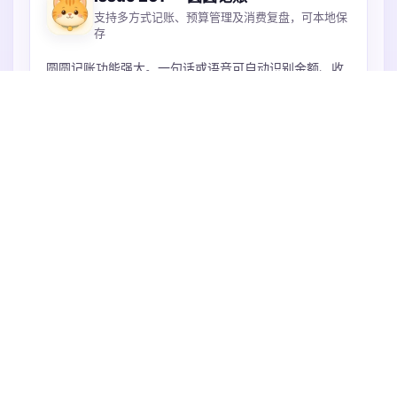
支持多方式记账、预算管理及消费复盘，可本地保
存
圆圆记账功能强大。一句话或语音可自动识别金额、收
支、分类、账户等记账，还能批量录入账户。能设月度
和分类预算，通过流水日历、月报、图表看清钱花在
哪。账本本地保存可iCloud同步，不上传服务器，支持
火速抢占中
导入多种账单，微信支付宝Excel都支持。
年度高级版
Get for Free
20 days left
工具