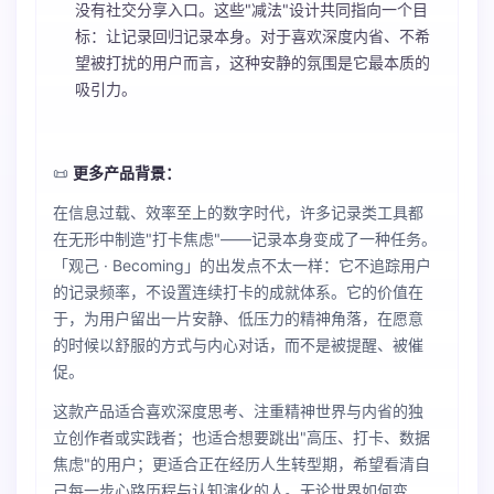
没有社交分享入口。这些"减法"设计共同指向一个目
标：让记录回归记录本身。对于喜欢深度内省、不希
望被打扰的用户而言，这种安静的氛围是它最本质的
吸引力。
📜
更多产品背景：
在信息过载、效率至上的数字时代，许多记录类工具都
在无形中制造"打卡焦虑"——记录本身变成了一种任务。
「观己 · Becoming」的出发点不太一样：它不追踪用户
的记录频率，不设置连续打卡的成就体系。它的价值在
于，为用户留出一片安静、低压力的精神角落，在愿意
的时候以舒服的方式与内心对话，而不是被提醒、被催
促。
这款产品适合喜欢深度思考、注重精神世界与内省的独
立创作者或实践者；也适合想要跳出"高压、打卡、数据
焦虑"的用户；更适合正在经历人生转型期，希望看清自
己每一步心路历程与认知演化的人。无论世界如何变