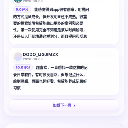
2026-08-08
能感觉得到app很有创意，用提问
6.0 评分
的方式见证成长，但开发明显还不成熟，很重
要的探索阶段希望能给出更多的案例和必要
性，第一次使用完全不知道是该从时间阶段，
还是从入门到精通这样划分，而且提问和反思
的问题无法自定义，而这样的问题很多心理自
3 张
助类的书籍里其实提供了很多，根据自己的情
DODO_IJGJIMZX
况自问自答再记录的效果可能会更好
2026-08-05
超喜欢，一直想找一款这样的记
10.0 评分
录日常软件，有时候没思路，但想记点什么，
给到灵感，页面也超好看，希望能养成记录好
习惯
加载下一页