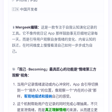
✅ iPhone / iPad
🇨🇳 中国开发者
📱
Mergeek编辑：
这是一款专注于自我认知演化记录的
工具。它不像传统日记 App 那样鼓励事无巨细地记录每
一天，而是引导用户观察自身情绪的变化、内省认知的
跃迁，在时间维度上慢慢看清自己如何一步步成为自
己。
🎯
「观己 · Becoming」最具匠心的功能是"情绪第三方
观察"视角：
当用户记录情绪波动或内心冲突时，App 会引导切换
到一个"局外人"的位置，像观察一个"内在的小孩"那
样，
客观地描述和接纳
自己的感受。
这个机制帮助用户在记录的同时完成心理抽离，不只
是宣泄情绪，而是
真正理解情绪
的来源，从而建立更