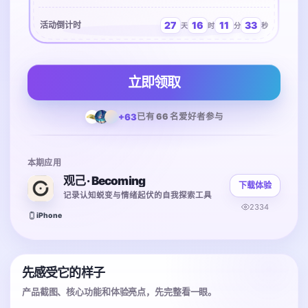
27
16
11
33
活动倒计时
天
时
分
秒
立即领取
+63
已有 66 名爱好者参与
本期应用
观己 · Becoming
下载体验
记录认知蜕变与情绪起伏的自我探索工具
2334
iPhone
先感受它的样子
产品截图、核心功能和体验亮点，先完整看一眼。