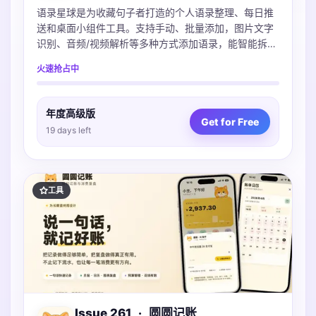
语录星球是为收藏句子者打造的个人语录整理、每日推
送和桌面小组件工具。支持手动、批量添加，图片文字
识别、音频/视频解析等多种方式添加语录，能智能拆分
选择，高效批量整理。可按人物、来源等管理语录，设
火速抢占中
置灵活推送计划，有精美小组件及背景图库，还能制作
分享卡片。它不是公开社区，能让你反复遇见曾打动自
己的话，留存美好。
年度高级版
Get for Free
19 days left
工具
Issue 261
·
圆圆记账