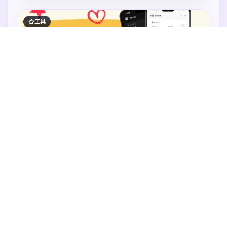
工具
第259期
·
家事序
集多种功能于一体，助力家庭生活有序协作
家事序是一款面向家庭、情侣、朋友之间共同管理的生
活工具。我们希望把原本散落在聊天记录、备忘录和纸
张里的事务，集中到一个全家人都能参与的共享空间
中。通过家庭待办、购物清单、家庭账本、纪念日、家
火速抢占中
庭便签和物品说明书等功能，家人可以一起记录、分工
和同步生活中的大小事，减少遗忘和重复沟通，让家庭
事务更有条理，也让彼此的协作与关心自然地融入日
年度高级版
常。
免费获取