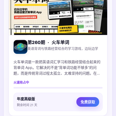
第260期
·
火车单词
英语背词与铁路经营结合的学习游戏，边玩边学
火车单词是一款把英语词汇学习和铁路经营结合起来的
背单词 App。它解决的不是“背单词功能不够多”的问
题，而是传统背词过程太孤立、太难坚持的问题。在
App 里，用户选择词库后，会通过看词择意、拼写和复
火速抢占中
习来完成不同学习任务；这些任务会对应列车运营、经
停复习、车站建设等游戏反馈。用户能更直观地感受
到：今天不是只完成了几个单词数字，而是在推进自己
年度高级版
的铁路世界。
免费获取
剩余时间 21 天