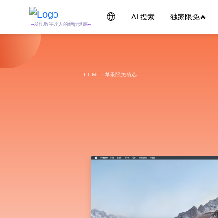
AI 搜索
独家限免🔥
发现数字匠人的绝妙灵感
HOME
·
苹果限免精选