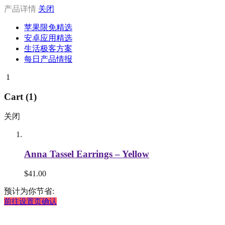
产品详情
关闭
苹果限免精选
安卓应用精选
生活极客方案
每日产品情报
1
Cart (1)
关闭
Anna Tassel Earrings – Yellow
$
41.00
预计为你节省:
前往设置页确认