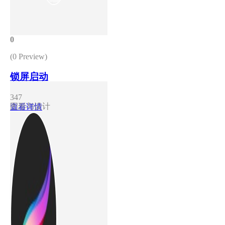
0
(0 Preview)
锁屏启动
347
图形与设计
查看详情