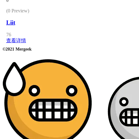
0
(0 Preview)
Liit
76
查看详情
©2021 Mergeek