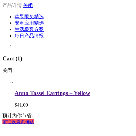
产品详情
关闭
苹果限免精选
安卓应用精选
生活极客方案
每日产品情报
1
Cart (1)
关闭
Anna Tassel Earrings – Yellow
$
41.00
预计为你节省:
前往设置页确认