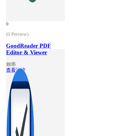
0
(0 Preview)
GoodReader PDF
Editor & Viewer
效率
1035
查看详情