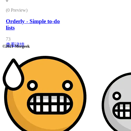
0
(0 Preview)
Orderly - Simple to-do
lists
73
查看详情
©2021 Mergeek