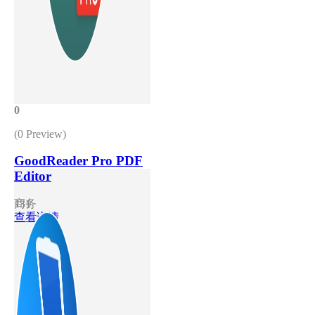
0
(0 Preview)
GoodReader Pro PDF
Editor
商务
131
查看详情