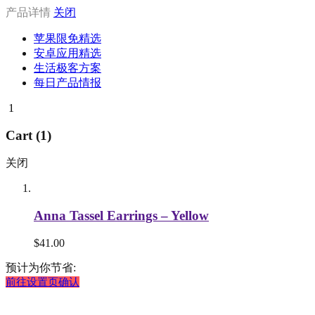
产品详情
关闭
苹果限免精选
安卓应用精选
生活极客方案
每日产品情报
1
Cart (1)
关闭
Anna Tassel Earrings – Yellow
$
41.00
预计为你节省:
前往设置页确认