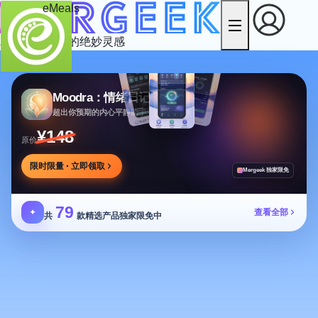
eMeals
发现数字匠人的绝妙灵感
Moodra：情绪日记
超出你预期的内心平静助手
¥148
原价
限时限量 · 立即领取
Mergeek 独家限免
79
✦
查看全部
共
款精选产品独家限免中