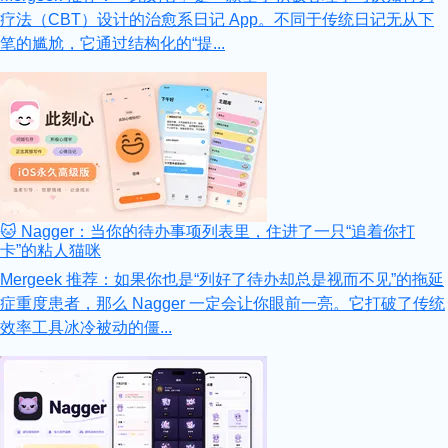
疗法（CBT）设计的治愈系日记 App。不同于传统日记无从下
笔的尴尬，它通过结构化的“提...
🐱 Nagger：当你的待办事项列表里，住进了一只“追着你打
卡”的粘人猫咪
Mergeek 推荐：如果你也是“列好了待办却总是视而不见”的拖延
症重度患者，那么 Nagger 一定会让你眼前一亮。它打破了传统
效率工具冰冷被动的僵...