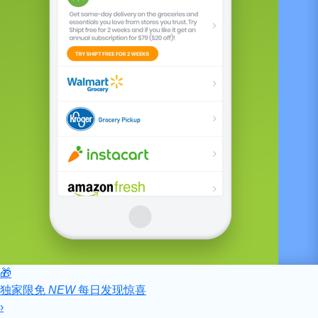
🎁
独家限免
NEW
每日发现惊喜
›