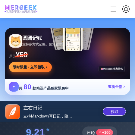
发现数字匠人的绝妙灵感
圆圆记账
支持多方式记账、预算管理及消费复盘，可本地保存
¥58
原价
限时限量 · 立即领取
Mergeek 独家限免
80
✦
查看全部
共
款精选产品独家限免中
左右日记
获取
支持Markdown写日记，隐...
9.21
评论
+100