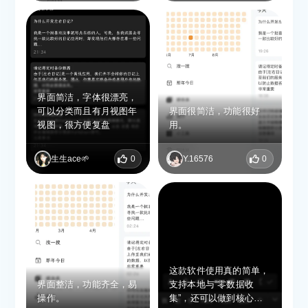
界面简洁，字体很漂亮，
可以分类而且有月视图年
界面很简洁，功能很好
视图，很方便复盘
用。
生生ace🌱
0
Y.16576
0
这款软件使用真的简单，
界面整洁，功能齐全，易
支持本地与“零数据收
操作。
集”，还可以做到核心功