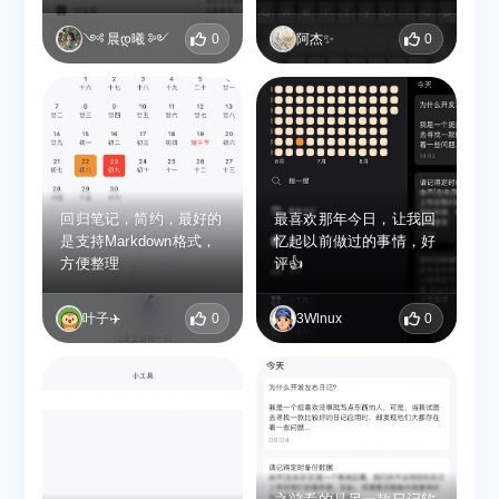
能免费，这是最吸引人
的。同时它支持双编辑，
༺ 晨დ曦 ༻
0
阿杰✨
0
这给人很独特的体验感。
回归笔记，简约，最好的
最喜欢那年今日，让我回
是支持Markdown格式，
忆起以前做过的事情，好
方便整理
评👍
叶子✈️
0
3Wlnux
0