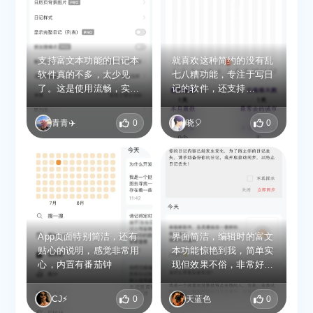
圈式图文分享模式，让私
密日记出圈也兼具美感。
隐私防护更是诚意满满，
秉持零数据收集原则，内
支持富文本功能的日记本
就喜欢这种简约的没有乱
容默认本地存储，牢牢守
软件真的不多，太少见
七八糟功能，专注于写日
护用户隐私。全平台适配
了。这是使用流畅，实用
记的软件，还支持
到位，兼容 iOS、安卓及
性很强的软件。功能齐全
markdown，相当实用，
纯血鸿蒙系统，后续还将
强大，写日记专用，自定
隐私性也强。
上线桌面版。核心功能全
青青✈️
0
晓🎈
0
义效果还挺多的。
部免费开放，支持无门槛
导出所有日记，搭配
WebDav、阿里云盘等多
途径云端备份，兼顾隐私
与数据安全。 整体界面
简约干净、无冗余广告，
功能实用不臃肿，无论是
日常随手记录还是深度文
App页面特别简洁，还有
界面简洁，编辑时的富文
字创作，都是一款值得长
贴心的说明，感觉非常用
本功能惊艳到我，简单实
期使用的宝藏日记软件。
心，内置有番茄钟
现但效果不俗，非常好
用。其他功能摸索中……
CJ⚡️
0
天蓝色
0