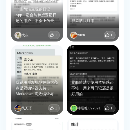
非常简洁直观的日记
app，适合纯粹想要记日
记的用户，不会上传云
很简洁很好用
端，私密性也有保障。买
断制很有诚意，也不贵，
大灰
1
xueh_
1
是个可以长期使用的软
件。
我试用后发现软件最大亮
界面简洁，使用体验感还
点是双编辑器支持，
不错，用来写日记还是很
Markdown 高效编辑与富
好用的
文本直观排版无缝兼容，
适配不同创作习惯。智能
风无语
1
神经蛙.897091
1
回顾功能十分暖心，热力
图记录书写频次，搭配随
机回忆、往年今日功能，
轻松重温过往时光；朋友