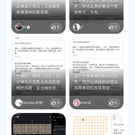
之前看的是另一款日记软
总体设计简洁，工具箱里
件，对比起来好像这个更
有番茄钟比较惊喜。
加简洁，大方。
Xx🏠
0
y²
0
不错的，简约，大方，日
是一个简单易行的日记软
记确实不需要太多花里胡
件，用于记录娃的日常以
哨的东西，这点很符合我
后用来回忆也非常好，看
的口味，而且markdown
了还有语音和图片插入日
格式很友好，就算换了别
记中，还带有回顾往年今
Nicolas.旺财
0
nine🚀
0
的工具，记录下来的日记
日的功能。很像 qq 空间
也没有丢失的风险，当
的提示，是个非常实用的
然，能够长久的使用是最
功能，完美代替了 5 年日
好的了哈哈
记哈哈🤗