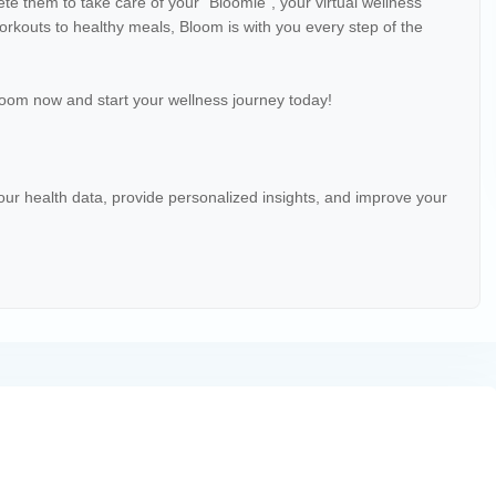
e them to take care of your "Bloomie", your virtual wellness
orkouts to healthy meals, Bloom is with you every step of the
oom now and start your wellness journey today!
 your health data, provide personalized insights, and improve your