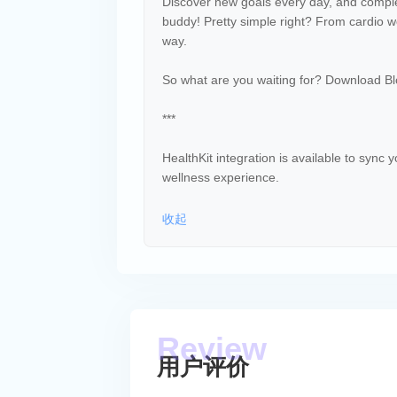
Discover new goals every day, and complet
buddy! Pretty simple right? From cardio w
way.
So what are you waiting for? Download Bl
***
HealthKit integration is available to sync
wellness experience.
收起
用户评价