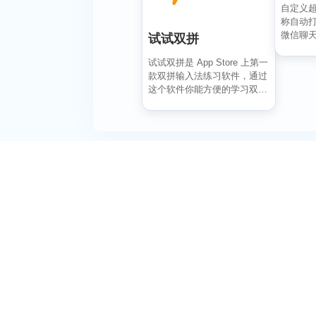
自定义超准
称自动打
微信聊天
试试双拼
红书/微博
试试双拼是 App Store 上第一
款双拼输入法练习软件，通过
这个软件你能方便的学习双拼
规则，练习...