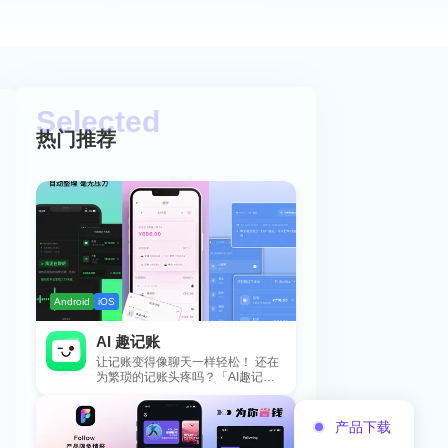
热门推荐
Android
iOS
AI 趣记账
让记账变得像聊天一样轻松！ 还在
为繁琐的记账头疼吗？「AI趣记
账」来拯救你啦！这款智能记账工
具专为懒...
产品下载