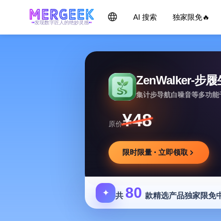
AI 搜索
独家限免🔥
发现数字匠人的绝妙灵感
ZenWalker-步
集计步导航白噪音等多功能
¥48
原价
限时限量 · 立即领取
80
✦
共
款精选产品独家限免