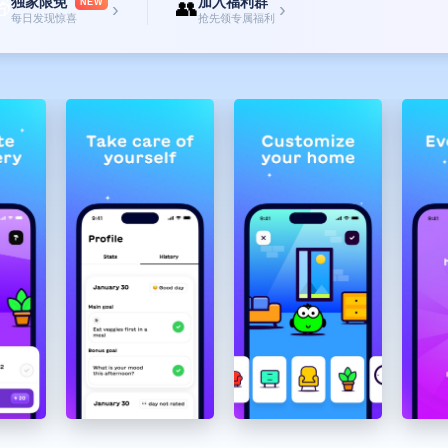
独家限免
加入福利群

👥
NEW
›
›
每日发现惊喜
抢先领专属福利