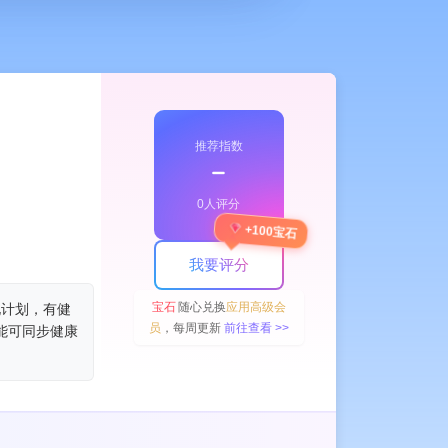
推荐指数
﹣
0人评分
+100宝石
我要评分
宝石
随心兑换
应用高级会
化计划，有健
员
，每周更新
前往查看 >>
功能可同步健康