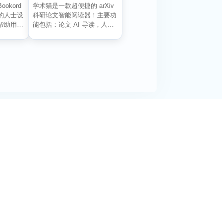
ookord
学术猫是一款超便捷的 arXiv
的人士设
科研论文智能阅读器！主要功
帮助用户
能包括：论文 AI 导读，人工
智能总结主...
阅活动