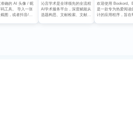
确的 AI 头像 / 昵
沁言学术是全球领先的全流程
欢迎使用 Bookord。B
码工具。 导入一张
AI学术服务平台，深度赋能从
是一款专为热爱阅读
截图，或者抖音/小
选题构思、文献检索、文献阅
计的应用程序，旨在
评论...
读、文献管理到辅助写...
记录每...
订