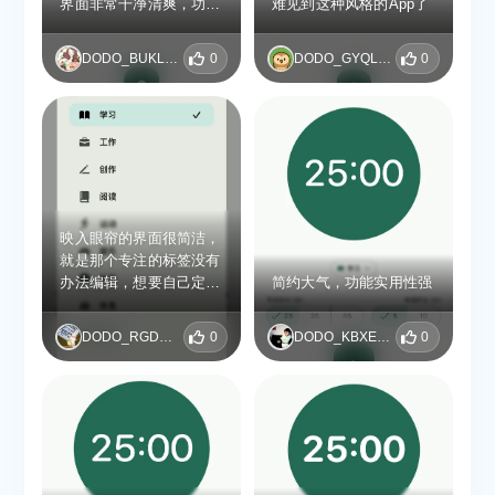
界面非常干净清爽，功能
难见到这种风格的App了
也丰富，期待添加更多小
工具帮助adhd完成事情
DODO_BUKLUQQP
0
DODO_GYQLAQHI
0
映入眼帘的界面很简洁，
就是那个专注的标签没有
办法编辑，想要自己定义
简约大气，功能实用性强
备注
DODO_RGDQCVXI
0
DODO_KBXEBABO
0