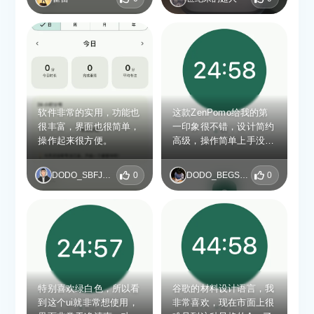
户粘性从番茄钟慢慢变成
装机必备
软件非常的实用，功能也
这款ZenPomo给我的第
很丰富，界面也很简单，
一印象很不错，设计简约
操作起来很方便。
高级，操作简单上手没有
复杂的设置。我用来备战
考研学习，开启专注计时
DODO_SBFJVKIZ
0
DODO_BEGSHNEW
0
之后，可以很好地约束自
己，告别分心刷手机。计
时器运行流畅稳定，界面
清爽治愈，学习氛围感拉
满。用它规划学习时段，
效率提升明显，非常适合
自律性一般的备考人群，
希望后续可以增加更多数
特别喜欢绿白色，所以看
谷歌的材料设计语言，我
据统计的小功能，整体体
到这个ui就非常想使用，
非常喜欢，现在市面上很
验很棒！