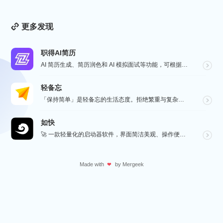
更多发现
职得AI简历
AI 简历生成、简历润色和 AI 模拟面试等功能，可根据指定的求职岗位，一键快速生成高匹配的简历内容...
轻备忘
「保持简单」是轻备忘的生活态度。拒绝繁重与复杂，致力于快速记录与回顾，打造如轻风拂面、水过无痕的使用...
如快
🚀 一款轻量化的启动器软件，界面简洁美观、操作便捷，并且支持插件开发。支持全键盘操作。开发者目前处于...
Made with
by
Mergeek
❤