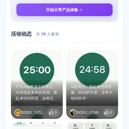
开始分享产品体验
活动动态
共
39
人参加
打开App界面非常简洁，
ui很简洁，用起来也很舒
没有很多复杂的东西。看
服，特别的方便，非常不
起来特别舒适，如果后期
错的软件
可以增加计划表就更好
了。
DODO_YXTLYZBE
0
DODO_UTNBYKNQ
0