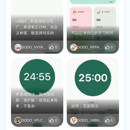
间使用偶尔弹出小额付费
弹窗，待办任务编辑逻辑
略繁琐。适合追求安静学
习氛围、自制力尚可的学
ui很好，界面很简洁无
生，整体无功无过，基础
广，希望有正计时、自定
专注需求能满足。
义标签、能选择对应的待
可以记录自己的学习时间
办事项进行计时～
DODO_VVYADFYI
0
DODO_XRFHHVJW
0
界面很简洁，颜色很清
新，很护眼，使用起来简
单，不复杂
好用，页面简洁
DODO_VFLCZCGT
0
DODO_LWBGPCRQ
0