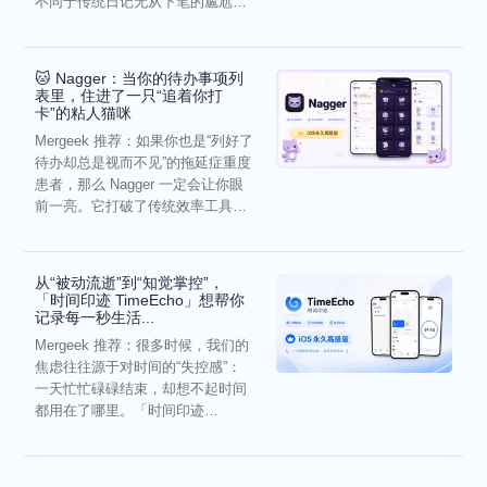
不同于传统日记无从下笔的尴尬，
它通过结构化的“提...
🐱 Nagger：当你的待办事项列
表里，住进了一只“追着你打
卡”的粘人猫咪
Mergeek 推荐：如果你也是“列好了
待办却总是视而不见”的拖延症重度
患者，那么 Nagger 一定会让你眼
前一亮。它打破了传统效率工具冰
冷被动的僵...
从“被动流逝”到“知觉掌控”，
「时间印迹 TimeEcho」想帮你
记录每一秒生活...
Mergeek 推荐：很多时候，我们的
焦虑往往源于对时间的“失控感”：
一天忙忙碌碌结束，却想不起时间
都用在了哪里。「时间印迹
TimeEcho」的出现...