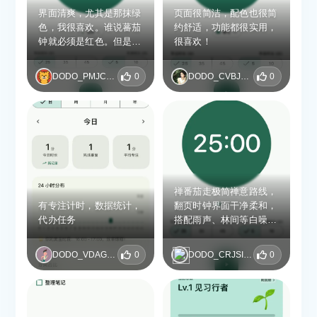
界面清爽，尤其是那抹绿
页面很简洁，配色也很简
色，我很喜欢。谁说蕃茄
约舒适，功能都很实用，
钟就必须是红色。但是有
很喜欢！
点不便的是，可以自己设
置时长吗？似乎没有看到
DODO_PMJCHLNQ
0
DODO_CVBJQMGA
0
按键。
禅番茄走极简禅意路线，
有专注计时，数据统计，
翻页时钟界面干净柔和，
代办任务
搭配雨声、林间等白噪
音，学习时氛围感很足。
番茄时长可自由调整，专
DODO_VDAGVTTP
0
DODO_CRJSICDX
0
注热力图、时长统计清
晰，桌面小组件启动快
捷。 美中不足是缺少强
制锁屏防干扰功能，长时