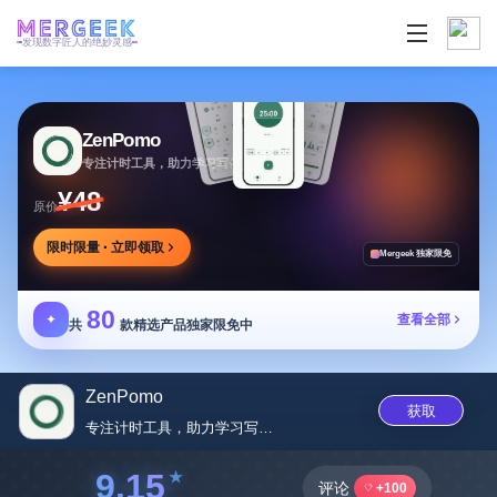
发现数字匠人的绝妙灵感
ZenPomo
专注计时工具，助力学习写作，减少分心养习惯
¥48
原价
限时限量 · 立即领取
Mergeek 独家限免
80
✦
查看全部
共
款精选产品独家限免中
ZenPomo
获取
专注计时工具，助力学习写作，减...
9.15
评论
+100