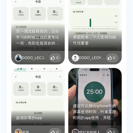
第一感觉挺精致的，适合
学习的时候让自己更专注
界面简单，个人觉得功能
一些，色彩也挺喜欢的，
性很重要
没有那么亮
DODO_LECJYXEI
0
DODO_LEOYWSQI
0
建议可以耦合iphone中的
屏幕使用时间，约束某段
超级好看的app
时间的app使用，并统计
屏幕使用时长，而不是只
做番茄钟，这样app的客
崔笛
0
世纪末的超人
0