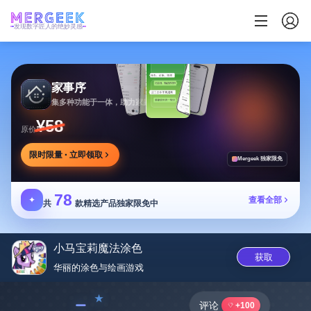
发现数字匠人的绝妙灵感
家事序
集多种功能于一体，助力家庭生活有序协作
¥58
原价
限时限量 · 立即领取
Mergeek 独家限免
78
✦
查看全部
共
款精选产品独家限免中
小马宝莉魔法涂色
获取
华丽的涂色与绘画游‪戏‬
﹣
评论
+100