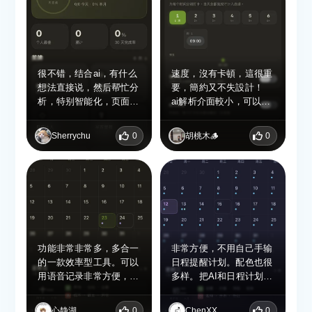
要做什么更加明确。 喜
欢它简洁的界面设计，没
有太多复杂功能，上手很
快。AI辅助整理的功能也
很方便，对于学习、工作
很不错，结合ai，有什么
速度，沒有卡頓，這很重
安排、习惯培养都有一定
想法直接说，然后帮忙分
要，簡約又不失設計！
帮助。 对于想提高自律
析，特别智能化，页面很
ai解析介面較小，可以半
能力、减少拖延、管理时
整洁，一上手就很想记录
屏或者放大一點。解析語
间的人来说，这是一款值
很多事
音舒服沒有粵語。可以考
得尝试的软件。希望后续
Sherrychu
0
胡桃木🪵
0
慮增加一下，需要嘗試使
可以继续优化功能，让使
用看看，目前感覺很不錯
用体验越来越好。
功能非常非常多，多合一
非常方便，不用自己手输
的一款效率型工具。可以
日程提醒计划。配色也很
用语音记录非常方便，但
多样。把AI和日程计划结
这个语音按键有点小，没
合起来直接一步到位。
按到正中心很容易断，或
心静湖
0
ChenXX
0