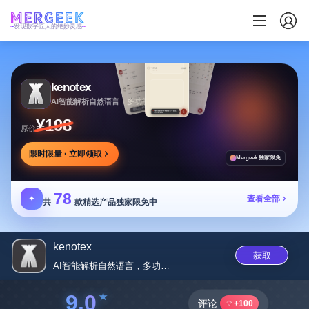
发现数字匠人的绝妙灵感
kenotex
AI智能解析自然语言，多功能集成的生产力工具
¥198
原价
限时限量 · 立即领取
Mergeek 独家限免
78
✦
查看全部
共
款精选产品独家限免中
kenotex
获取
AI智能解析自然语言，多功能集...
9.0
评论
+100