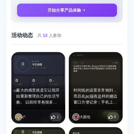
开始分享产品体验
活动动态
共
12
人参加
最大的感受就是它让我开
时间线的设置非常独到，
始重新整理自己的生活节
而且在pc端有这样的侧边
奏。 以前经常有很多想
窗口方便记录；手机上的
法和计划，但总是容易忘
动效也很不错
记或者拖延。Kenotex可
zᙆ
1
大圆包
0
以很方便地记录任务、安
排时间，把零散的事情整
理成清晰的计划，让每天