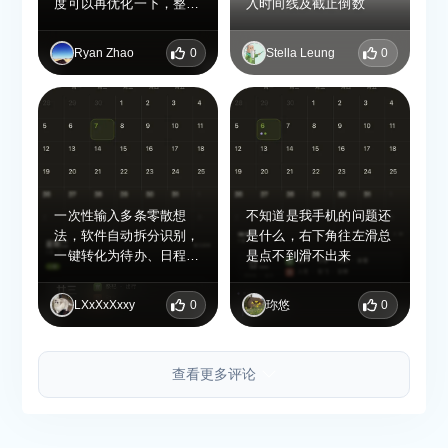
度可以再优化一下，整体
入时间线及截止倒数
色彩建议偏亮一些
Ryan Zhao
0
Stella Leung
0
一次性输入多条零散想
不知道是我手机的问题还
法，软件自动拆分识别，
是什么，右下角往左滑总
一键转化为待办、日程或
是点不到滑不出来
打卡习惯，解决临时思绪
杂乱、手动分类耗时的痛
LXxXxXxxy
0
珎悠
0
点。
查看更多评论