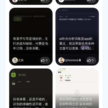
许可以考虑那种点一次开
启录音，说完再点一次关
掉录音，不需要一直用手
指按着
有新手引导是很好的，主
ai待办分析功能是app的
打的是AI辅助，付费是包
重点，然后界面也有各种
年订阅，没有买断。
主题可以更换，还可以记
录纪念日和生日，每天做
了什么也会以时间线方式
大灰
0
Ephemeral🔋
0
展示出来，整体功能是完
善的
目前来看，还是不错的，
很实用的设计 尤其是设
识别的准确性还不错，速
定好时间之后 会自动归