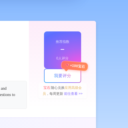
推荐指数
﹣
0人评分
+100宝石
AI Meeting Assistant
AI Video Recording
Transcription
Transcribe
我要评分
宝石
随心兑换
应用高级会
 and
员
，每周更新
前往查看 >>
estions to