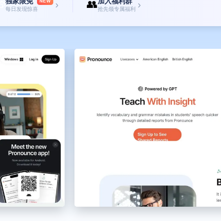
独家限免
加入福利群

👥
NEW
›
›
每日发现惊喜
抢先领专属福利