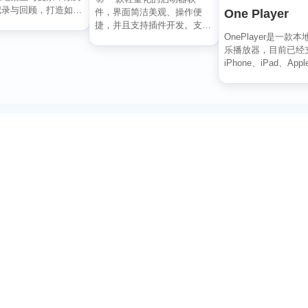
记录与回顾，打造如轻
One Player
件，界面简洁美观、操作便
水过无痕的使用...
捷，并且支持插件开发。支持
OnePlayer是一款
全键盘操作。开发者目前处
乐播放器，目前已经
于...
iPhone、iPad、Apple
订