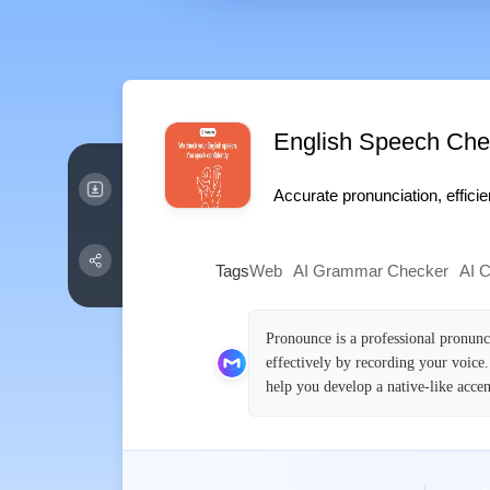
English Speech Che
Accurate pronunciation, effici
Tags
Web
AI Grammar Checker
AI C
Pronounce is a professional pronunc
effectively by recording your voice.
help you develop a native-like acce