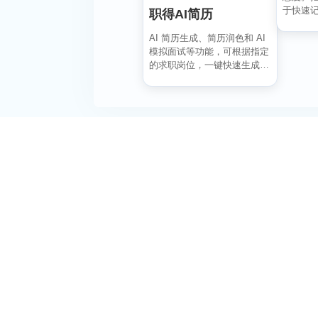
于快速
职得AI简历
风拂面、
AI 简历生成、简历润色和 AI
模拟面试等功能，可根据指定
的求职岗位，一键快速生成高
匹配的简历内容...