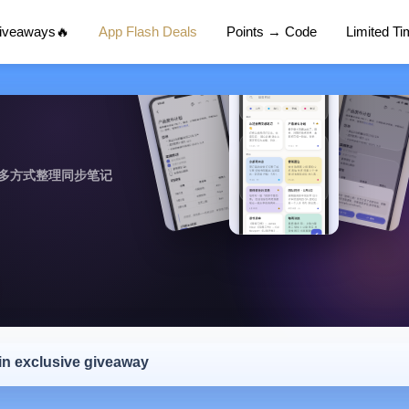
Giveaways🔥
App Flash Deals
Points → Code
Limited T
作，多方式整理同步笔记
 in exclusive giveaway