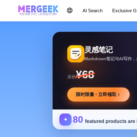
AI Search
Exclusive 
发现数字匠人的绝妙灵感
灵感笔记
Markdown笔记与AI写
¥68
原价
限时限量 · 立即领取
80
✦
featured products are