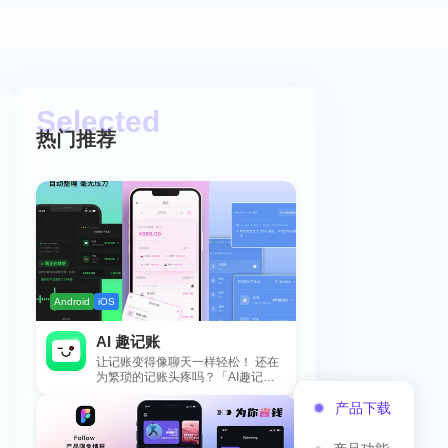
热门推荐
Android
iOS
AI 趣记账
让记账变得像聊天一样轻松！ 还在
为繁琐的记账头疼吗？「AI趣记
账」来拯救你啦！这款智能记账工
产品下载
具专为懒...