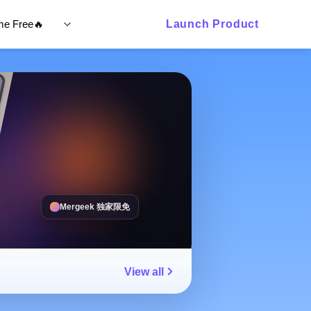
ime Free🔥
Launch Product
Mergeek 独家限免
View all