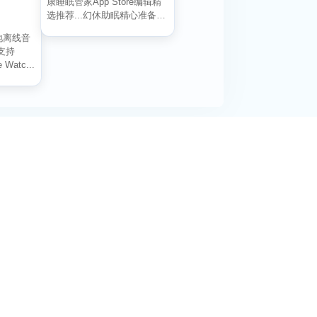
康睡眠管家App Store编辑精
选推荐...幻休助眠精心准备了
冥想、...
本地离线音
支持
 Watc...
阅活动