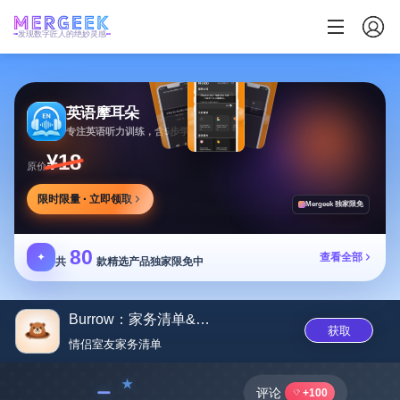
发现数字匠人的绝妙灵感
英语摩耳朵
专注英语听力训练，含5步学习法与多场景内容
¥18
原价
限时限量 · 立即领取
Mergeek 独家限免
80
✦
查看全部
共
款精选产品独家限免中
Burrow：家务清单&追踪器
获取
情侣室友家务清单
﹣
评论
+100