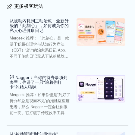
更多极客玩法
从被动内耗到主动治愈：全新升
级的「此刻心」，如何成为你的
私人心理健康日记
Mergeek 推荐：「此刻心」是一款
基于积极心理学与认知行为疗法
（CBT）设计的治愈系日记 App。
不同于传统日记无从下笔的尴尬，
它通过结构化的“提...
🐱 Nagger：当你的待办事项列
表里，住进了一只“追着你打
卡”的粘人猫咪
Mergeek 推荐：如果你也是“列好了
待办却总是视而不见”的拖延症重度
患者，那么 Nagger 一定会让你眼
前一亮。它打破了传统效率工具冰
冷被动的僵...
从“被动流逝”到“知觉掌控”，