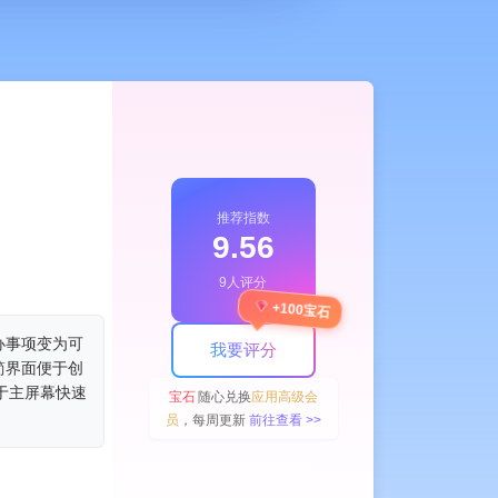
推荐指数
9.56
9人评分
+100宝石
办事项变为可
我要评分
简界面便于创
于主屏幕快速
宝石
随心兑换
应用高级会
员
，每周更新
前往查看 >>