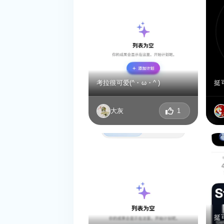
考拉很可爱(^・ω・^ )
挺
大灰
1
挺