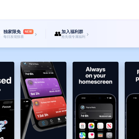
独家限免
加入福利群

👥
NEW
›
›
每日发现惊喜
抢先领专属福利