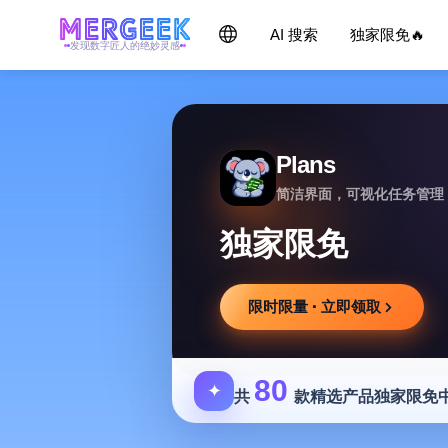
AI 搜索
独家限免🔥
发现数字匠人的绝妙灵感
Plans
简洁界面，可视化任务管理
独家限免
限时限量 · 立即领取
80
✦
共
款精选产品独家限免