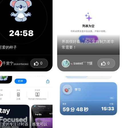
界面很好看，办公室自制力差非
可爱的样子
常需要！
千里宁₁₉₁₅₃₇₅₆₃₆₀
0
﹃sweet﹌†惬
0
可爱的专注计时器，感觉可以