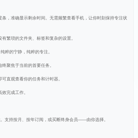
的进度条，准确显示剩余时间。无需频繁查看手机，让你时刻保持专注状
。没有繁琐的文件夹、标签和复杂的设置。
切干扰。纯粹的宁静，纯粹的专注。
你始终聚焦于当前的首要任务。
幕即可直观查看你的任务和计时器。
始高效完成工作。
能。支持按月、按年订阅，或买断终身会员——由你选择。