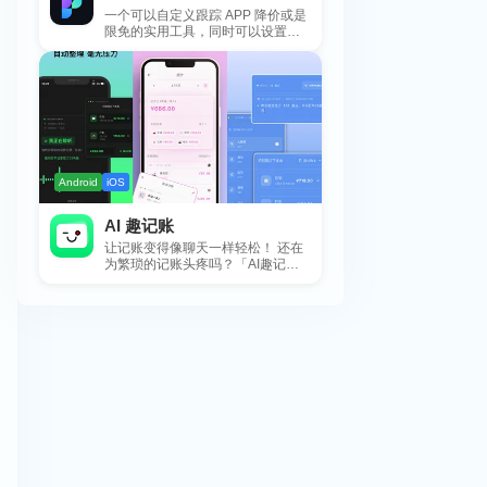
一个可以自定义跟踪 APP 降价或是
限免的实用工具，同时可以设置包
括 APP，游戏，热门类和精选类
的...
Android
iOS
AI 趣记账
让记账变得像聊天一样轻松！ 还在
为繁琐的记账头疼吗？「AI趣记
账」来拯救你啦！这款智能记账工
具专为懒...