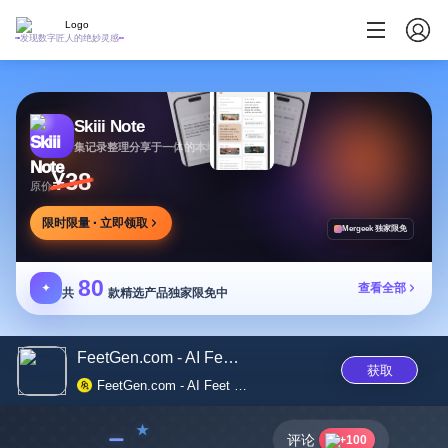
发现数字匠人的绝妙灵感
Skiii Note
集记录整理分享于一体的本地写作工作台
¥38
原价
限时限量 · 立即领取
Mergeek 独家限免
80
✦
查看全部
共
款精选产品独家限免中
FeetGen.com - AI Feet Generato...
获取
FeetGen.com - AI Feet Generator
﹣
评论
+100