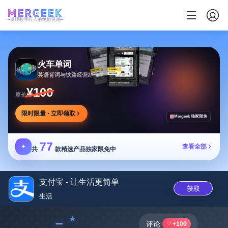
发现数字匠人的绝妙灵感
火车单词
英语背词与铁路经营结合的学习游戏，边玩边学
¥100
原价
限时限量 · 立即领取
Mergeek 独家限免
77
✦
查看全部
共
款精选产品独家限免中
支付宝 - 让生活更简单
获取
生活
﹣
评论
+100