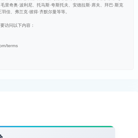
、毛里奇奥·波利尼、托马斯·夸斯托夫、安德拉斯·席夫、拜巴·斯克
王羽佳、弗兰克·彼得·齐默尔曼等等。
需要访问以下内容：
com/terms
验