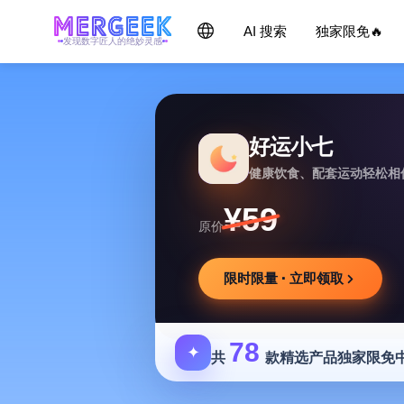
AI 搜索
独家限免🔥
发现数字匠人的绝妙灵感
好运小七
健康饮食、配套运动轻松相
¥59
原价
限时限量 · 立即领取
78
✦
共
款精选产品独家限免