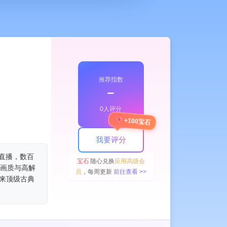
推荐指数
﹣
0人评分
+100宝石
我要评分
直播，数百
宝石
随心兑换
应用高级会
率画质与高解
员
，每周更新
前往查看 >>
来顶级古典