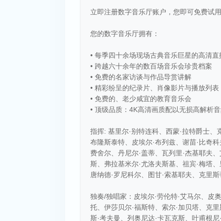
立即注册数字音乐厅账户，您即可免费试用
您的数字音乐厅拥有：
• 每季四十余场现场古典音乐巨星的高清直
• 跨越六十余年的数百场音乐会珍贵档案
• 免费的名家访谈与作品导赏讲解
• 精彩纷呈的纪录片、肖像影片与播放列表
• 免费的、老少咸宜的教育音乐会
• 顶级品质：4K高清画质配以无损高解析
指挥: 基里尔·别特连科、西蒙·拉特爵士、
布隆斯泰特、皮埃尔·布列兹、谢苗·比奇科
费舍尔、丹尼尔·盖蒂、瓦列里·杰基耶夫、
斯、弗拉基米尔·尤洛夫斯基、祖宾·梅塔、
唐纳德·罗尼科尔、图甘·索基耶夫、克里斯
独奏/独唱家：皮埃尔·劳伦特·艾马尔、皮
托、伊莎贝尔·福斯特、索尔·加贝塔、克里
斯·考夫曼、列奥尼达·卡瓦克斯、叶甫根尼