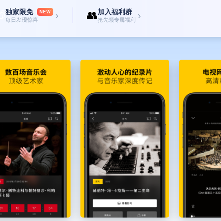
独家限免
加入福利群

👥
NEW
›
›
每日发现惊喜
抢先领专属福利