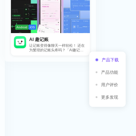
Android
iOS
AI 趣记账
让记账变得像聊天一样轻松！ 还在
为繁琐的记账头疼吗？「AI趣记
账」来拯救你啦！这款智能记账工
具专为懒...
产品下载
产品功能
用户评价
更多发现