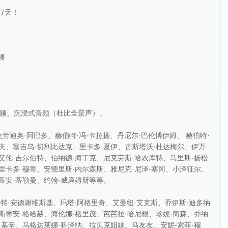
7天！
播
音频、沉浸式音频（杜比全景声）。
克劳迪奥·阿巴多、赫伯特·冯·卡拉扬、丹尼尔·巴伦博伊姆、 赫伯特·
夫、塞吉乌·切利比达克、里卡多·夏伊、古斯塔沃·杜达梅尔、伊万·
艾伦·吉尔伯特、伯纳德·海丁克、尼克劳斯·哈农库特、马里斯·扬松
里卡多·穆蒂、安德里斯·内尔森斯、雅尼克·尼泽-塞冈、小泽征尔、
蒂安·蒂勒曼、约翰·威廉姆斯等等。
奥特·安德谢维斯基、玛塔·阿格里奇、艾曼纽·艾克斯、乔伊斯·迪多纳
斯蒂安·格哈赫、海伦娜·格里茂、芭芭拉·哈尼根、珍妮·简森、乔纳
·基辛、马格达莱娜·科泽纳、拉贝克姐妹、马友友、安妮-索菲·穆