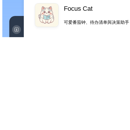
Focus Cat
可爱番茄钟、待办清单與决策助手
iOS
效率
Tags
Focus Cat 是提升效率的好帮
你摆脱选择困难；专业版主题可解锁
喜欢可爱事物追求治愈专注体验的人
限时活动：6.6 折优惠，立减 6 元
独