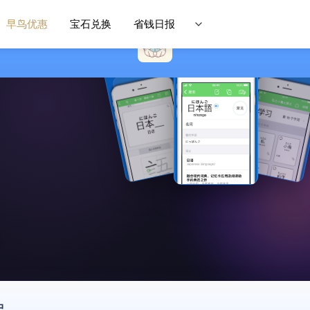
早鸟优惠
宝石兑换
省钱日报
中