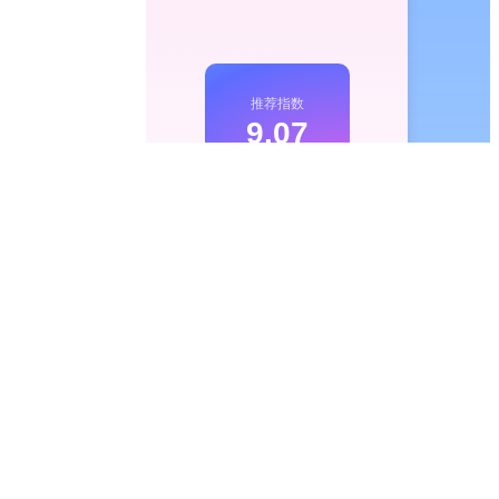
推荐指数
9.07
70人评分
+100宝石
务；趣味决策器帮
我要评分
职场人士，以及
宝石
随心兑换
应用高级会员
，每
周更新
前往查看 >>