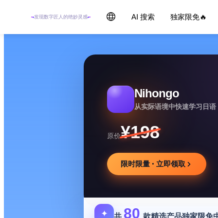
AI 搜索
独家限免🔥
发现数字匠人的绝妙灵感
Nihongo
从实际语境中快速学习日语
¥198
原价
限时限量 · 立即领取
80
✦
共
款精选产品独家限免