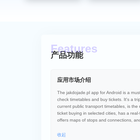
产品功能
应用市场介绍
The jakdojade.pl app for Android is a must-
check timetables and buy tickets. It's a tri
current public transport timetables, is t
ticket buying in selected cities, has a rea
offers maps of stops and connections, and 
收起