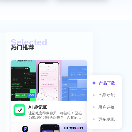
热门推荐
产品下载
产品功能
Android
iOS
AI 趣记账
用户评价
让记账变得像聊天一样轻松！ 还在
为繁琐的记账头疼吗？「AI趣记
更多发现
账」来拯救你啦！这款智能记账工
具专为懒...