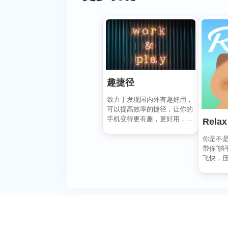
趣捷径
致力于发现国内外有趣好用，
可以提高效率的捷径，让你的
手机变得更有趣，更好用，
Relax
在“趣捷径” APP， ...
你是不是
带你“躺
飞快，
刻宁静？