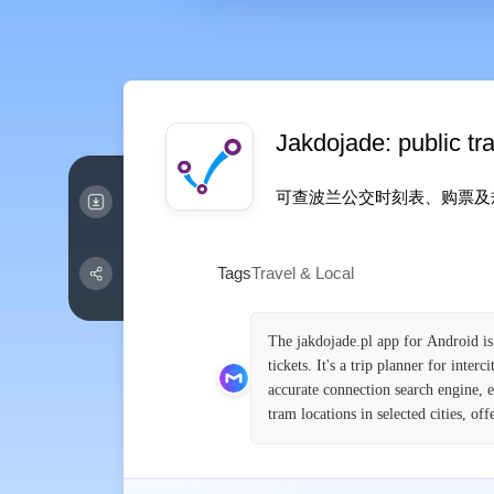
Jakdojade: public tr
可查波兰公交时刻表、购票及
Tags
Travel & Local
The jakdojade.pl app for Android is 
tickets. It's a trip planner for inter
accurate connection search engine, e
tram locations in selected cities, of