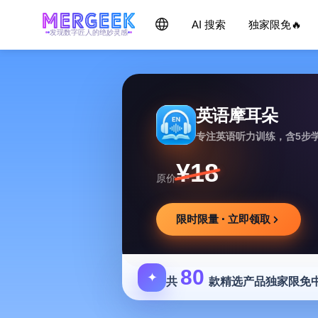
AI 搜索
独家限免🔥
发现数字匠人的绝妙灵感
英语摩耳朵
专注英语听力训练，含5步
¥18
原价
限时限量 · 立即领取
80
✦
共
款精选产品独家限免