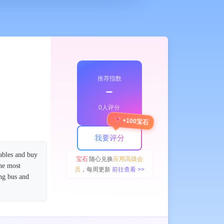
推荐指数
﹣
0人评分
+100宝石
我要评分
tables and buy
宝石
随心兑换
应用高级会
the most
员
，每周更新
前往查看 >>
ing bus and