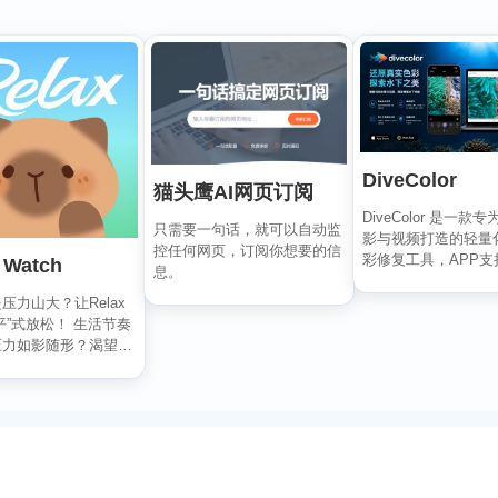
DiveColor
猫头鹰AI网页订阅
DiveColor 是一款
只需要一句话，就可以自动监
影与视频打造的轻量
控任何网页，订阅你想要的信
彩修复工具，APP支
 Watch
息。
辑，无需联...
压力山大？让Relax
平”式放松！ 生活节奏
压力如影随形？渴望片
别担心...