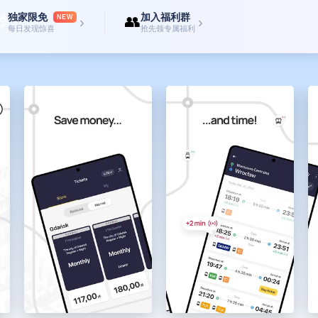
独家限免
加入福利群

👥
NEW
›
›
每日发现惊喜
抢先领专属福利