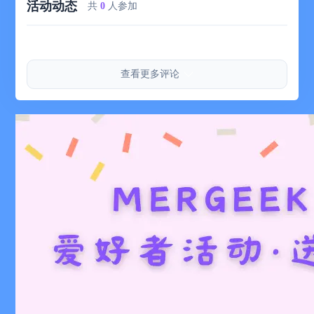
活动动态
共
0
人参加
■ 持續更新的原創主题和色采插画以及色采故事；
■ 支持和「色采」应用联动，让时钟拥有无限可能
看到这里，是不是厌倦了一成不变的黑白时钟，心动不如行动，赶
紧下载色采时钟，让时间与色彩邂逅，拥有你的专属色采时钟吧！
查看更多评论
重要的说明：
1 由于系统限制，无法在锁屏时使用
2 目前简洁风格小组件0点会不显示小时，暂时不好修复
3 其他风格小组件时间偶尔会延迟，可以打开主应用后刷新同步
在你的帮助下，色采时钟还可以做的更好。如果有任何建议，或者
只是想和我们打个招呼，随时欢迎 :)
邮箱：support@wizeyes.com
新浪微博：色采App
公众号：色采App