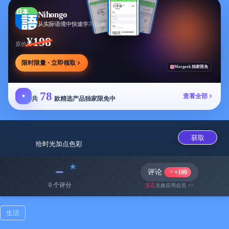
Nihongo
从实际语境中快速学习日语
¥198
原价
限时限量 · 立即领取
Mergeek 独家限免
78
✦
查看全部
共
款精选产品独家限免中
获取
给时光加点色‪彩‬
﹣
评论
+100
0 个评分
宝石
兑换应用会员 >>
色采时钟
生活