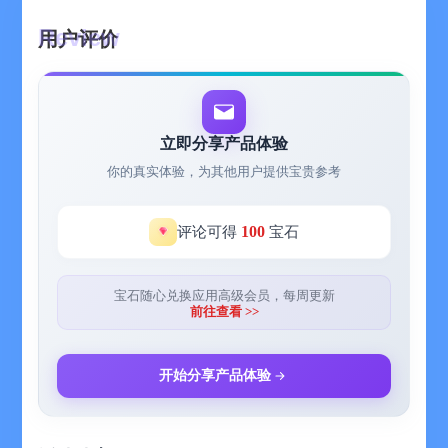
■ 主题选择，多种像素风原创插画的主题任你挑选；
■ 翻页时钟，复古翻页风格让你感受时间的折叠；
用户评价
■ 呼吸时钟，带有呼吸韵律的闪烁让你静享时光的流逝；
■ 定制色采，亲手制作属于自己的色采时钟，还能从色采中获取上
千款主题灵感；
■ 展示模式，横竖屏两种展示模式自动跟随切换，想怎么看就怎么
看；
立即分享产品体验
■ 色采故事，每款时钟主题都有专属喵采采的色采故事，将陆续呈
你的真实体验，为其他用户提供宝贵参考
现中
■ 时钟探索舱，更多设置等你来挖掘
如果你觉得这些还不够，并且还喜欢我们的话，更多新功能（番茄
100
评论可得
宝石
钟，白噪音等）将迭代开发中～
每一次探索都是新的开始，时间是人类最完美的错觉。
##适用范围：
宝石随心兑换应用高级会员，每周更新
前往查看 >>
学习陪伴，读书陪伴，最美摆拍，没事发呆，想静静了，旧机利
用，培养美感等等开发者想不到的无限可能等你来挖掘！喵！
##应用特色
开始分享产品体验
■ 自带上千主题配色的时钟，让你每日的时光多姿多彩；
■ 从色采应用中精选的四大色采主题和十六张精美色卡；
■ 每款主题时钟都有专属的精美像素插画，使用时钟的同时感受色
彩与时间的交错；