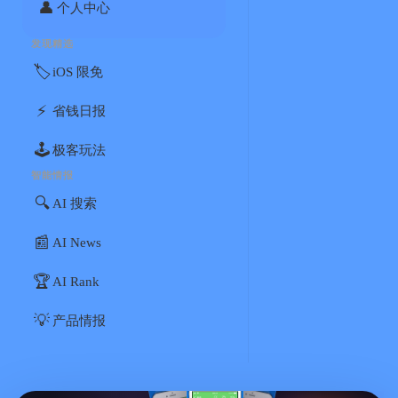
👤
个人中心
发现精选
🏷️
iOS 限免
⚡
省钱日报
🕹️
极客玩法
智能情报
🔍
AI 搜索
📰
AI News
🏆
AI Rank
💡
产品情报