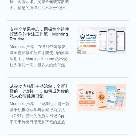
址、客服话术、灵感金句或零散截
图。信息的痛点往往不在于“记不
住”，而在于“难以复用”...
支持全苹果生态，用极简小组件
打造你的专注工作流：Morning
Routine
Mergeek 推荐：在各种功能繁复、
甚至需要繁琐配置才能使用的效率
应用中，Morning Routine 的出现
让人眼前一亮。很多人的效率焦
虑，往往...
从被动内耗到主动治愈：全新升
级的「此刻心」，如何成为你的
私人心理健康日记
Mergeek 推荐：「此刻心」是一款
基于积极心理学与认知行为疗法
（CBT）设计的治愈系日记 App。
不同于传统日记无从下笔的尴尬，
它通过结构化的“提...