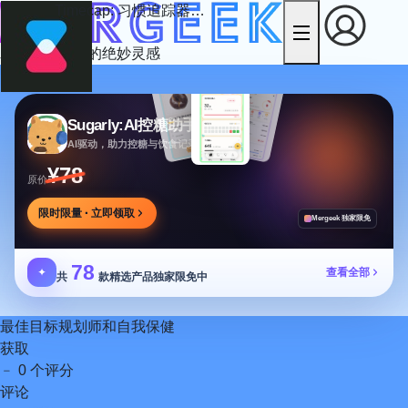
Timecap: 习惯追踪器和...
发现数字匠人的绝妙灵感
Sugarly:AI控糖助手
AI驱动，助力控糖与饮食记录，提供个性化建议
¥78
原价
限时限量 · 立即领取
Mergeek 独家限免
78
✦
查看全部
共
款精选产品独家限免中
最佳目标规划师和自我保‪健‬
获取
﹣
0 个评分
评论