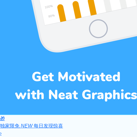
🎁
独家限免
NEW
每日发现惊喜
›