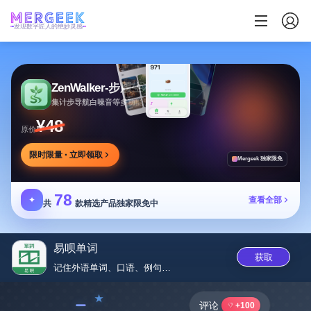
发现数字匠人的绝妙灵感
ZenWalker-步履生花
集计步导航白噪音等多功能于一体的健康应用
¥48
原价
限时限量 · 立即领取
Mergeek 独家限免
78
✦
查看全部
共
款精选产品独家限免中
易呗单词
获取
记住外语单词、口语、例句，.....
﹣
评论
+100