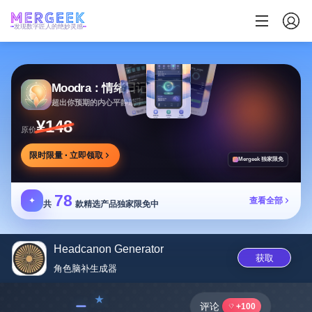
发现数字匠人的绝妙灵感
Moodra：情绪日记
超出你预期的内心平静助手
¥148
原价
限时限量 · 立即领取
Mergeek 独家限免
78
✦
查看全部
共
款精选产品独家限免中
Headcanon Generator
获取
角色脑补生成器
﹣
评论
+100