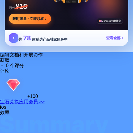
¥18
原价
限时限量 · 立即领取
Mergeek 独家限免
78
✦
查看全部
共
款精选产品独家限免中
编辑文档和开展协‪作‬
获取
﹣
0 个评分
评论
+100
宝石
兑换应用会员 >>
ios
效率