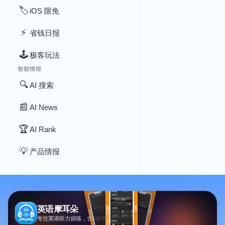
🏷️
iOS 限免
⚡
省钱日报
🕹️
极客玩法
智能情报
🔍
AI 搜索
📰
AI News
🏆
AI Rank
💡
产品情报
英语摩耳朵
专注英语听力训练，含5步学习法与多场景内容