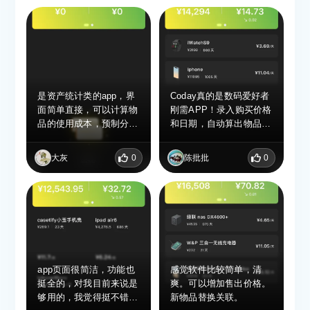
是资产统计类的app，界
Coday真的是数码爱好者
面简单直接，可以计算物
刚需APP！录入购买价格
品的使用成本，预制分类
和日期，自动算出物品日
少了点儿，需要自己添
均消耗成本，桌面小组件
加。
直观查看，清晰看清每件
大灰
0
陈批批
0
电子产品划不划算，界面
简约干净，计算准确，管
理各类物品成本超省心，
强烈推荐！
app页面很简洁，功能也
感觉软件比较简单，清
挺全的，对我目前来说是
爽。可以增加售出价格。
够用的，我觉得挺不错
新物品替换关联。