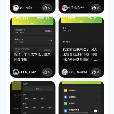
的，这样的软件让我清楚
自己的开销，等自己想换
Breeze🚀
0
小手冰凉²⁰²⁶
0
产品的时候能够一目了然
是否用回本了，值得下载
我之前就刷到过了 因为
简洁，学习成本低，愿意
比较贵就没有下载 现在
付费使用
用起来还挺舒服的 可以
记录一下买的东西 心里
平衡点了 不会觉得自己
GEEK_GMVJEFGR
0
BBK_DXUBMJBS
0
乱花钱