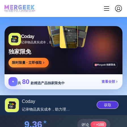
发现数字匠人的绝妙灵感
Coday
记录物品真实成本，助力理性消费决策
独家限免
限时限量 · 立即领取
Mergeek 独家限免
80
✦
查看全部
共
款精选产品独家限免中
Coday
获取
记录物品真实成本，助力理性消费...
9.36
评论
+100