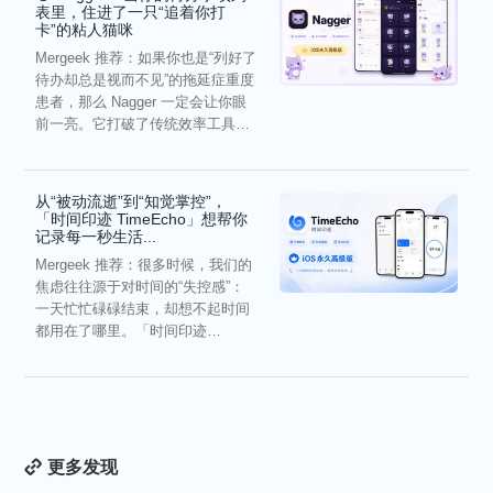
表里，住进了一只“追着你打
卡”的粘人猫咪
Mergeek 推荐：如果你也是“列好了
待办却总是视而不见”的拖延症重度
患者，那么 Nagger 一定会让你眼
前一亮。它打破了传统效率工具冰
冷被动的僵...
从“被动流逝”到“知觉掌控”，
「时间印迹 TimeEcho」想帮你
记录每一秒生活...
Mergeek 推荐：很多时候，我们的
焦虑往往源于对时间的“失控感”：
一天忙忙碌碌结束，却想不起时间
都用在了哪里。「时间印迹
TimeEcho」的出现...
更多发现