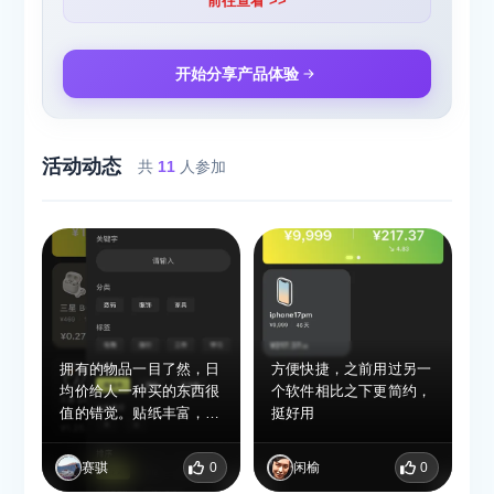
前往查看 >>
开始分享产品体验
活动动态
共
11
人参加
拥有的物品一目了然，日
方便快捷，之前用过另一
均价给人一种买的东西很
个软件相比之下更简约，
值的错觉。贴纸丰富，还
挺好用
可以自定义。
赛骐
0
闲榆
0