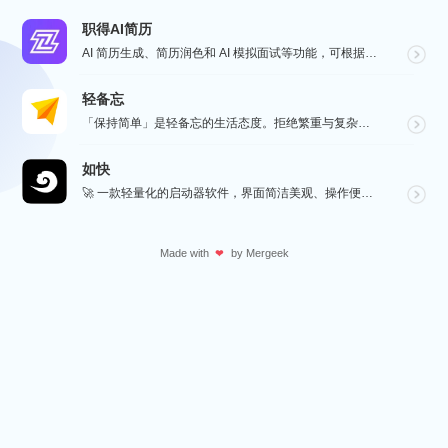
职得AI简历
AI 简历生成、简历润色和 AI 模拟面试等功能，可根据指定的求职岗位，一键快速生成高匹配的简历内容...
轻备忘
「保持简单」是轻备忘的生活态度。拒绝繁重与复杂，致力于快速记录与回顾，打造如轻风拂面、水过无痕的使用...
如快
🚀 一款轻量化的启动器软件，界面简洁美观、操作便捷，并且支持插件开发。支持全键盘操作。开发者目前处于...
Made with
by
Mergeek
❤