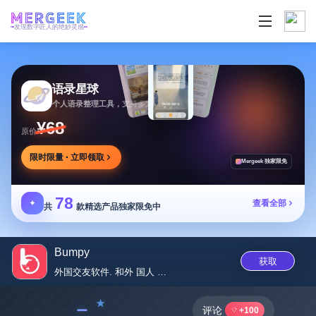
发现数字匠人的绝妙灵感
语录星球
个人语录整理工具，支持多方式添加及灵活推送
¥68
原价
限时限量 · 立即领取
Mergeek 独家限免
78
✦
查看全部
共
款精选产品独家限免中
Bumpy
获取
外国交友软件. 和外 国人 聊...
﹣
评论
+100