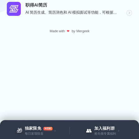
职得AI简历
AI 简历生成、简历润色和 AI 模拟面试等功能，可根据指定的求职岗位，一键快速生成高匹配的简历内容...
Made with
by
Mergeek
❤
独家限免
加入福利群
NEW
🎁
👥
›
›
每日发现惊喜
抢先领专属福利