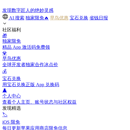
发现数字匠人的绝妙灵感
AI 搜索
独家限免🔥
早鸟优惠
宝石兑换
省钱日报
社区福利
🎁
独家限免
精品 App 激活码免费领
💎
早鸟优惠
全球开发者独家合作冰点价
💰
宝石兑换
用宝石兑换正版 App 兑换码
👤
个人中心
查看个人主页、账号状态与社区权益
发现精选
🏷️
iOS 限免
每日更新苹果应用商店限免信息