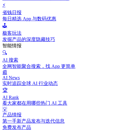
⚡
省钱日报
每日精选 App 与数码优惠
🕹️
极客玩法
发掘产品的深度隐藏技巧
智能情报
🔍
AI 搜索
全网智能聚合搜索，找 App 更简单
📰
AI News
实时追踪全球 AI 行业动态
🏆
AI Rank
看大家都在用哪些热门 AI 工具
💡
产品情报
第一手新产品发布与迭代信息
免费发布产品