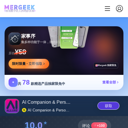
发现数字匠人的绝妙灵感
家事序
集多种功能于一体，助力家庭生活有序协作
¥58
原价
限时限量 · 立即领取
Mergeek 独家限免
78
✦
查看全部
共
款精选产品独家限免中
AI Companion & Personalized Vi...
获取
AI Companion & Personalized Virtual Girlfriend
10.0
评论
+100