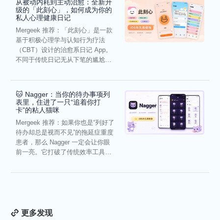
从被动内耗到主动治愈：全新升
级的「此刻心」，如何成为你的
私人心理健康日记
Mergeek 推荐：「此刻心」是一款
基于积极心理学与认知行为疗法
（CBT）设计的治愈系日记 App。
不同于传统日记无从下笔的尴尬，
它通过结构化的“提...
🐱 Nagger：当你的待办事项列
表里，住进了一只“追着你打
卡”的粘人猫咪
Mergeek 推荐：如果你也是“列好了
待办却总是视而不见”的拖延症重度
患者，那么 Nagger 一定会让你眼
前一亮。它打破了传统效率工具冰
冷被动的僵...
更多发现