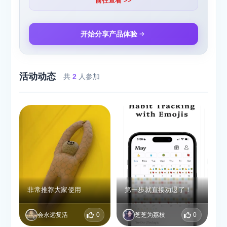
前往查看 >>
开始分享产品体验
活动动态
共
2
人参加
非常推荐大家使用
第一步就直接劝退了！
会永远复活
0
芝芝为荔枝
0