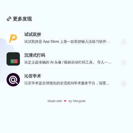
更多发现
试试双拼
试试双拼是 App Store 上第一款双拼输入法练习软件，通过这个软件你能方便的学习双拼规则，练习...
沉浸式打码
自定义超准确的 AI 头像 / 昵称自动打码工具。 导入一张微信聊天截图，或者抖音/小红书/微博评论...
沁言学术
沁言学术是全球领先的全流程AI学术服务平台，深度赋能从选题构思、文献检索、文献阅读、文献管理到辅助写...
Made with
by
Mergeek
❤