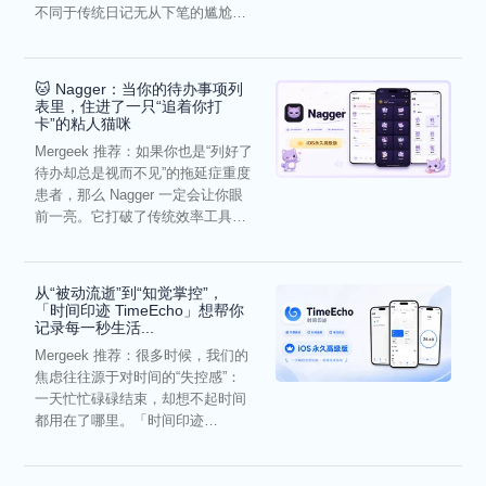
不同于传统日记无从下笔的尴尬，
它通过结构化的“提...
🐱 Nagger：当你的待办事项列
表里，住进了一只“追着你打
卡”的粘人猫咪
Mergeek 推荐：如果你也是“列好了
待办却总是视而不见”的拖延症重度
患者，那么 Nagger 一定会让你眼
前一亮。它打破了传统效率工具冰
冷被动的僵...
从“被动流逝”到“知觉掌控”，
「时间印迹 TimeEcho」想帮你
记录每一秒生活...
Mergeek 推荐：很多时候，我们的
焦虑往往源于对时间的“失控感”：
一天忙忙碌碌结束，却想不起时间
都用在了哪里。「时间印迹
TimeEcho」的出现...