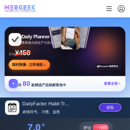
发现数字匠人的绝妙灵感
Daily Planner
简单强大的生产力应用，助您安排任务专注目标
¥456
原价
限时限量 · 立即领取
Mergeek 独家限免
80
✦
查看全部
共
款精选产品独家限免中
DailyFactor: Habit Tracker
获取
表情符号。习惯。连胜
7.0
评论
+100