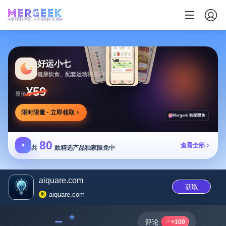
发现数字匠人的绝妙灵感
好运小七
健康饮食、配套运动轻松相伴
¥59
原价
限时限量 · 立即领取
Mergeek 独家限免
80
✦
查看全部
共
款精选产品独家限免中
aiquare.com
获取
aiquare.com
﹣
评论
+100