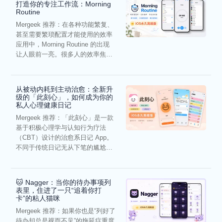
打造你的专注工作流：Morning
Routine
Mergeek 推荐：在各种功能繁复、
甚至需要繁琐配置才能使用的效率
应用中，Morning Routine 的出现
让人眼前一亮。很多人的效率焦
虑，往往...
从被动内耗到主动治愈：全新升
级的「此刻心」，如何成为你的
私人心理健康日记
Mergeek 推荐：「此刻心」是一款
基于积极心理学与认知行为疗法
（CBT）设计的治愈系日记 App。
不同于传统日记无从下笔的尴尬，
它通过结构化的“提...
🐱 Nagger：当你的待办事项列
表里，住进了一只“追着你打
卡”的粘人猫咪
Mergeek 推荐：如果你也是“列好了
待办却总是视而不见”的拖延症重度