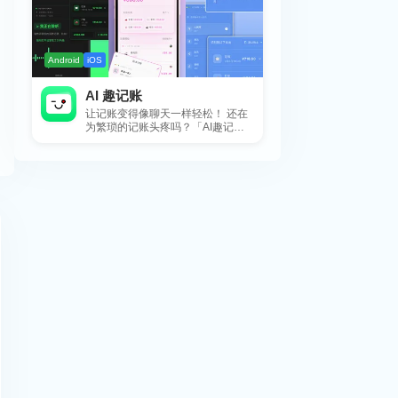
Android
iOS
AI 趣记账
让记账变得像聊天一样轻松！ 还在
为繁琐的记账头疼吗？「AI趣记
账」来拯救你啦！这款智能记账工
具专为懒...