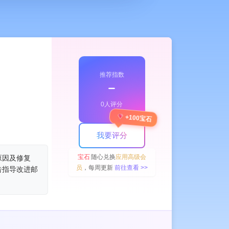
推荐指数
﹣
0人评分
+100宝石
我要评分
宝石
随心兑换
应用高级会
的原因及修复
员
，每周更新
前往查看 >>
告指导改进邮