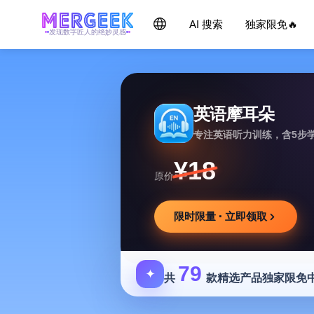
AI 搜索
独家限免🔥
发现数字匠人的绝妙灵感
英语摩耳朵
专注英语听力训练，含5步
¥18
原价
限时限量 · 立即领取
79
✦
共
款精选产品独家限免