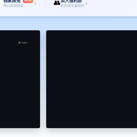
独家限免
加入福利群

👥
NEW
›
›
每日发现惊喜
抢先领专属福利