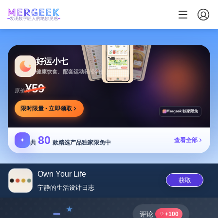
发现数字匠人的绝妙灵感
好运小七
健康饮食、配套运动轻松相伴
¥59
原价
限时限量 · 立即领取
Mergeek 独家限免
80
✦
查看全部
共
款精选产品独家限免中
Own Your Life
获取
宁静的生活设计日志
﹣
评论
+100