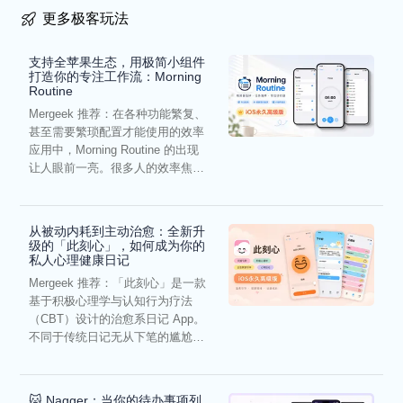
更多极客玩法
支持全苹果生态，用极简小组件
打造你的专注工作流：Morning
Routine
Mergeek 推荐：在各种功能繁复、
甚至需要繁琐配置才能使用的效率
应用中，Morning Routine 的出现
让人眼前一亮。很多人的效率焦
虑，往往...
从被动内耗到主动治愈：全新升
级的「此刻心」，如何成为你的
私人心理健康日记
Mergeek 推荐：「此刻心」是一款
基于积极心理学与认知行为疗法
（CBT）设计的治愈系日记 App。
不同于传统日记无从下笔的尴尬，
它通过结构化的“提...
🐱 Nagger：当你的待办事项列