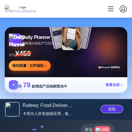
发现数字匠人的绝妙灵感
Daily Planner
简单强大的生产力应用，助您安排任务专注目标
¥456
原价
限时限量 · 立即领取
Mergeek 独家限免
78
✦
查看全部
共
款精选产品独家限免中
Rafeeq: Food Delivery in Qatar
获取
卡塔尔人所有超级应用，集多服务...
﹣
评论
+100