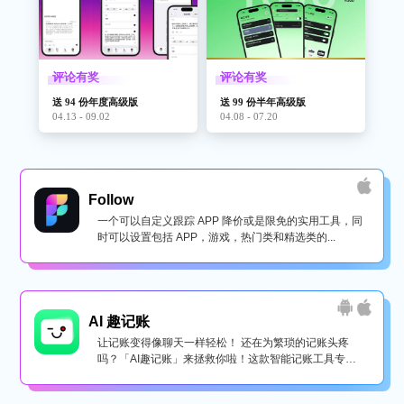
评论有奖
评论有奖
送 94 份年度高级版
送 99 份半年高级版
04.13 - 09.02
04.08 - 07.20
Follow
一个可以自定义跟踪 APP 降价或是限免的实用工具，同
时可以设置包括 APP，游戏，热门类和精选类的...
AI 趣记账
让记账变得像聊天一样轻松！ 还在为繁琐的记账头疼
吗？「AI趣记账」来拯救你啦！这款智能记账工具专为
懒...