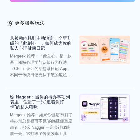
更多极客玩法
从被动内耗到主动治愈：全新升
级的「此刻心」，如何成为你的
私人心理健康日记
Mergeek 推荐：「此刻心」是一款
基于积极心理学与认知行为疗法
（CBT）设计的治愈系日记 App。
不同于传统日记无从下笔的尴尬，
它通过结构化的“提...
🐱 Nagger：当你的待办事项列
表里，住进了一只“追着你打
卡”的粘人猫咪
Mergeek 推荐：如果你也是“列好了
待办却总是视而不见”的拖延症重度
患者，那么 Nagger 一定会让你眼
前一亮。它打破了传统效率工具冰
冷被动的僵...