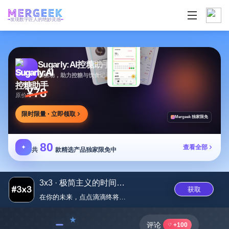
发现数字匠人的绝妙灵感
Sugarly:AI控糖助手
AI驱动，助力控糖与饮食记录，提供个性化建议
¥78
原价
限时限量 · 立即领取
Mergeek 独家限免
80
✦
查看全部
共
款精选产品独家限免中
3x3 · 极简主义的时间管理...
获取
在你的未来，点点滴滴终将有所关...
﹣
评论
+100