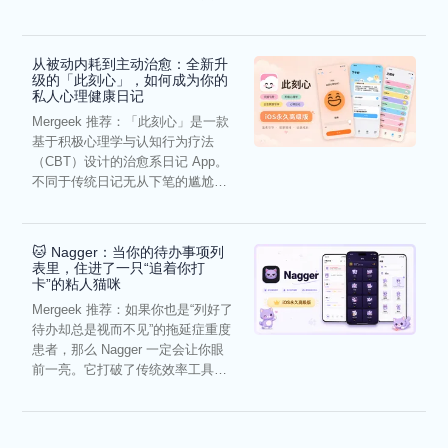
虑，往往...
从被动内耗到主动治愈：全新升
级的「此刻心」，如何成为你的
私人心理健康日记
Mergeek 推荐：「此刻心」是一款
基于积极心理学与认知行为疗法
（CBT）设计的治愈系日记 App。
不同于传统日记无从下笔的尴尬，
它通过结构化的“提...
🐱 Nagger：当你的待办事项列
表里，住进了一只“追着你打
卡”的粘人猫咪
Mergeek 推荐：如果你也是“列好了
待办却总是视而不见”的拖延症重度
患者，那么 Nagger 一定会让你眼
前一亮。它打破了传统效率工具冰
冷被动的僵...