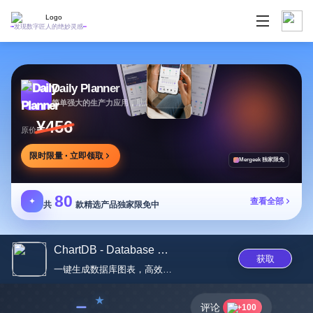
发现数字匠人的绝妙灵感
Daily Planner
简单强大的生产力应用，助您安排任务专注目标
¥456
原价
限时限量 · 立即领取
Mergeek 独家限免
80
✦
查看全部
共
款精选产品独家限免中
ChartDB - Database schema diag...
获取
一键生成数据库图表，高效设计专...
﹣
评论
+100