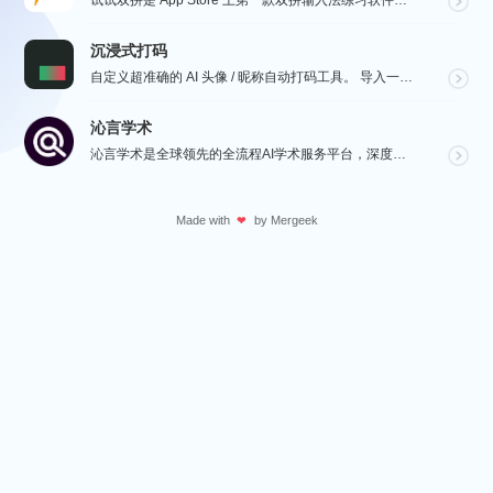
试试双拼是 App Store 上第一款双拼输入法练习软件，通过这个软件你能方便的学习双拼规则，练习...
沉浸式打码
自定义超准确的 AI 头像 / 昵称自动打码工具。 导入一张微信聊天截图，或者抖音/小红书/微博评论...
沁言学术
沁言学术是全球领先的全流程AI学术服务平台，深度赋能从选题构思、文献检索、文献阅读、文献管理到辅助写...
Made with
by
Mergeek
❤