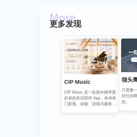
更多发现
猫头鹰
CIP Music
只需要
CIP Music 是一款面向钢琴爱
控任何
好者的音乐陪伴 App，收录热
息。
门影视、动漫、游戏与最新
K-PO...