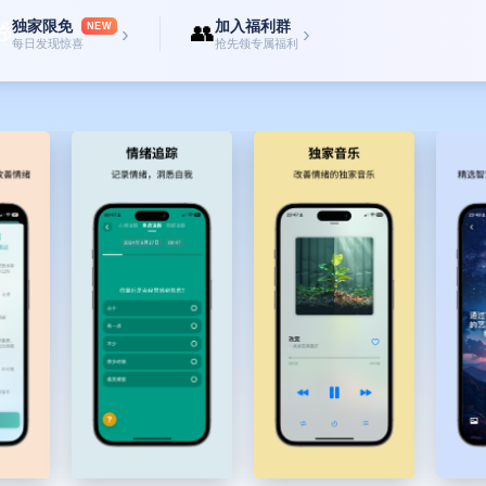
独家限免
加入福利群

👥
NEW
›
›
每日发现惊喜
抢先领专属福利