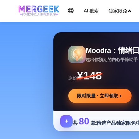
AI 搜索
独家限免🔥
发现数字匠人的绝妙灵感
Moodra：情绪
超出你预期的内心平静助手
¥148
原价
限时限量 · 立即领取
80
✦
共
款精选产品独家限免