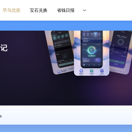
早鸟优惠
宝石兑换
省钱日报
日记
中