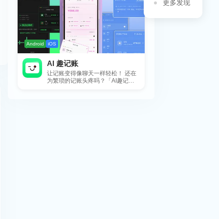
更多发现
Android
iOS
AI 趣记账
让记账变得像聊天一样轻松！ 还在
为繁琐的记账头疼吗？「AI趣记
账」来拯救你啦！这款智能记账工
具专为懒...