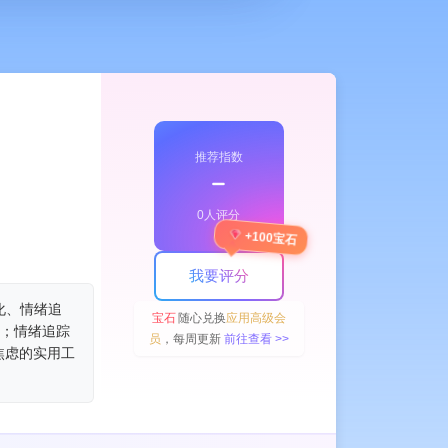
推荐指数
﹣
0人评分
+100宝石
我要评分
化、情绪追
宝石
随心兑换
应用高级会
绪；情绪追踪
员
，每周更新
前往查看 >>
焦虑的实用工