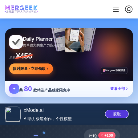
发现数字匠人的绝妙灵感
Daily Planner
简单强大的生产力应用，助您安排任务专注目标
¥456
原价
限时限量 · 立即领取
Mergeek 独家限免
80
✦
查看全部
共
款精选产品独家限免中
xMode.ai
获取
AI助力极速创作，个性模型驱动...
﹣
评论
+100