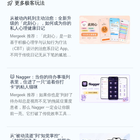
更多极客玩法
从被动内耗到主动治愈：全新升
级的「此刻心」，如何成为你的
私人心理健康日记
Mergeek 推荐：「此刻心」是一款
基于积极心理学与认知行为疗法
（CBT）设计的治愈系日记 App。
不同于传统日记无从下笔的尴尬，
它通过结构化的“提...
🐱 Nagger：当你的待办事项列
表里，住进了一只“追着你打
卡”的粘人猫咪
Mergeek 推荐：如果你也是“列好了
待办却总是视而不见”的拖延症重度
患者，那么 Nagger 一定会让你眼
前一亮。它打破了传统效率工具冰
冷被动的僵...
从“被动流逝”到“知觉掌控”，