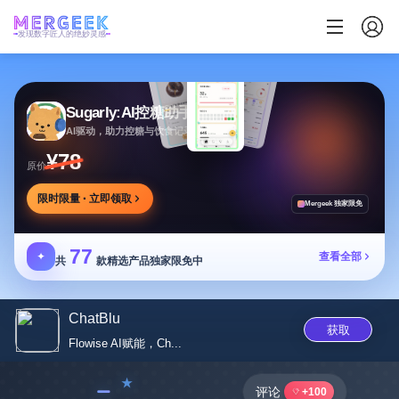
发现数字匠人的绝妙灵感
Sugarly:AI控糖助手
AI驱动，助力控糖与饮食记录，提供个性化建议
¥78
原价
限时限量 · 立即领取
Mergeek 独家限免
77
✦
查看全部
共
款精选产品独家限免中
ChatBlu
获取
Flowise AI赋能，Ch...
﹣
评论
+100