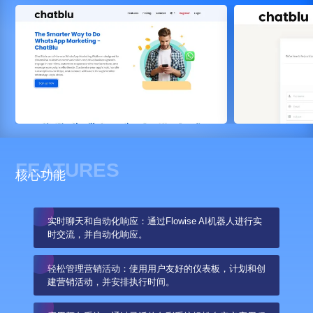
FEATURES
核心功能
实时聊天和自动化响应：通过Flowise AI机器人进行实
时交流，并自动化响应。
轻松管理营销活动：使用用户友好的仪表板，计划和创
建营销活动，并安排执行时间。